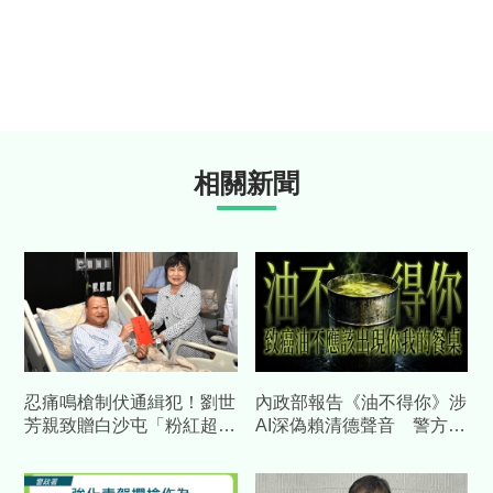
相關新聞
忍痛鳴槍制伏通緝犯！劉世
內政部報告《油不得你》涉
芳親致贈白沙屯「粉紅超
AI深偽賴清德聲音 警方未
跑」盼埔鹽所長早日康復
強制要求影片下架