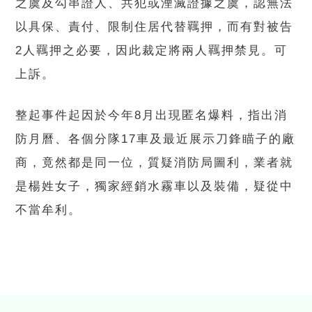
之虞及勾串證人、共犯或湮滅證據之虞，認無法
以具保、責付、限制住居代替羈押，而有對被告
2人羈押之必要，因此裁定將兩人羈押禁見。可
上訴。
整起事件起因於今年8月出現匿名爆料，指出消
防月曆、各個分隊17車及最近展示刀鋒瞄子的廠
商，竟然都是同一位，質疑消防局圖利，業者就
是楊姓女子，獨家經銷水霧車以及裝備，疑從中
不當牟利。