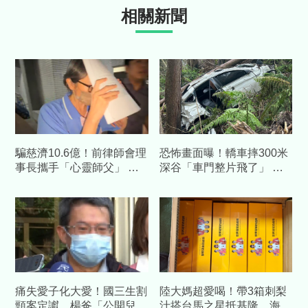
相關新聞
騙慈濟10.6億！前律師會理
恐怖畫面曝！轎車摔300米
事長攜手「心靈師父」 天
深谷「車門整片飛了」 割
空樹豪宅藏金庫 3主謀裁定
草工人驚見男屍慘成白骨
續押
痛失愛子化大愛！國三生割
陸大媽超愛喝！帶3箱刺梨
頸案定讞 楊爸「公開兒全
汁搭台馬之星抵基隆 海巡