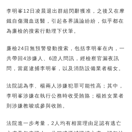
李明峯12日凌晨退出群組閃辭獲准，之後又在摩
鐵自傷濺血送醫，引起各界議論紛紛，似乎都在
為廉檢的搜索行動埋下伏筆。
廉檢24日無預警發動搜索，包括李明峯在內，一
共帶回4涉嫌人、6證人問訊，經檢察官漏夜訊
問，當庭逮捕李明峯，以及消防設備業者楊女。
法院認為李、楊兩人涉嫌犯罪可能性高；其中，
李明峯涉嫌在執行公務時收受賄賂；楊姓女業者
則涉嫌教唆或參與收賄。
法院進一步考量，2人均有相當理由足認有逃亡