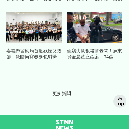
名」捐550萬成立獎學金、
查扣504包
裝校園求救鈴
嘉義縣警察局首度歡慶父親
偷竊失風狠殺前老闆！屏東
節 致贈吳寶春麵包慰勞警
貴金屬董座命案 34歲前
察爸爸
員工遭收押禁見
更多新聞 →
top