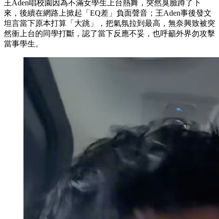
王Aden唱校園因為不滿女學生上台熱舞，突然臭臉蹲了下
來，後續在網路上掀起「EQ差」負面聲音；王Aden事後發文
坦言當下原本打算「大跳」，把氣氛拉到最高，無奈興致被突
然衝上台的同學打斷，認了當下反應不妥，也呼籲外界勿攻擊
當事學生。