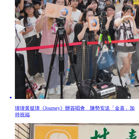
瑋瑋黃挺瑋《Journey》辦簽唱會 陳勢安送「金喜」加
持祝福