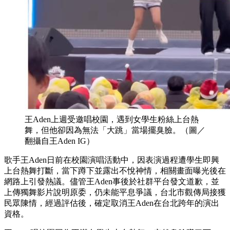
王Aden上週受邀唱校園，遇到女學生粉絲上台熱
舞，但他卻因為無法「大跳」當場擺臭臉。（圖／
翻攝自王Aden IG）
歌手王Aden日前在校園演唱活動中，因表演過程遭學生即興
上台熱舞打斷，當下蹲下並露出不悅神情，相關畫面曝光後在
網路上引發熱議。儘管王Aden事後於社群平台發文道歉，並
上傳獨舞影片說明原委，仍未能平息爭議，台北市觀傳局接獲
民眾陳情，經過評估後，確定取消王Aden在台北跨年的演出
資格。