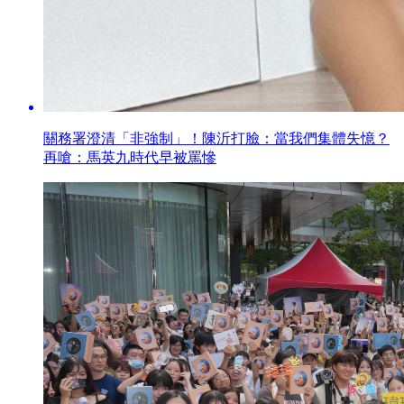
關務署澄清「非強制」！陳沂打臉：當我們集體失憶？
再嗆：馬英九時代早被罵慘