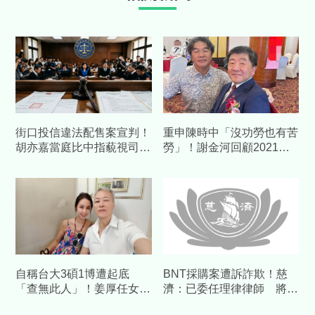
街口投信違法配售案宣判！
重申陳時中「沒功勞也有苦
胡亦嘉當庭比中指藐視司
勞」！謝金河回顧2021疫
法 一審重判7年罰1億
苗荒：有人顛倒黑白令人痛
心
自稱台大3碩1博遭起底
BNT採購案遭訴詐欺！慈
「查無此人」！姜厚任女友
濟：已委任理律律師 將採
不忍了 臉書764字長文大
必要措施捍衛捐款人權益