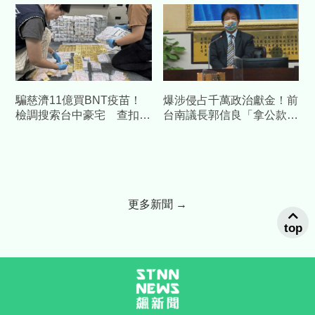
談「邏輯」反擊：接近真相
騙慈濟11億買BNT疫苗！
爆涉侵占千萬政治獻金！前
檢調搜索台中豪宅 查扣逾
台南議長郭信良「拿公款補
10億8千萬犯罪所得
個人債缺」 檢方起訴求重
刑
更多新聞 →
top