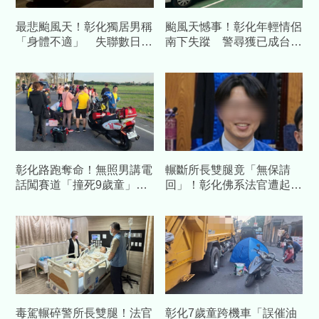
最悲颱風天！彰化獨居男稱
颱風天憾事！彰化年輕情侶
「身體不適」 失聯數日警
南下失蹤 警尋獲已成台南
消破門已現屍斑
黃金海岸雙屍
彰化路跑奪命！無照男講電
輾斷所長雙腿竟「無保請
話闖賽道「撞死9歲童」判
回」！彰化佛系法官遭起
2年10月 家屬淚：想看他
底 法務部長：脫節社會常
被抓去關
識
毒駕輾碎警所長雙腿！法官
彰化7歲童跨機車「誤催油