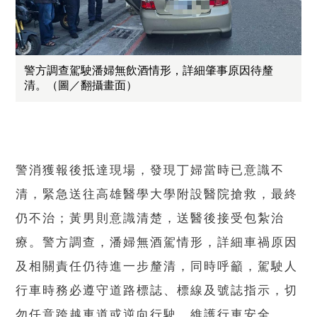
警方調查駕駛潘婦無飲酒情形，詳細肇事原因待釐
清。（圖／翻攝畫面）
警消獲報後抵達現場，發現丁婦當時已意識不
清，緊急送往高雄醫學大學附設醫院搶救，最終
仍不治；黃男則意識清楚，送醫後接受包紮治
療。警方調查，潘婦無酒駕情形，詳細車禍原因
及相關責任仍待進一步釐清，同時呼籲，駕駛人
行車時務必遵守道路標誌、標線及號誌指示，切
勿任意跨越車道或逆向行駛，維護行車安全。