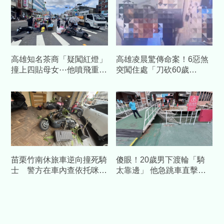
高雄知名茶商「疑闖紅燈」
高雄凌晨驚傳命案！6惡煞
撞上四貼母女⋯他噴飛重傷
突闖住處「刀砍60歲
慘死！家屬悲痛認屍
男」 他倒臥血泊中慘死
苗栗竹南休旅車逆向撞死騎
傻眼！20歲男下渡輪「騎
士 警方在車內查依托咪酯
太靠邊」 他急跳車直擊機
電子煙
車墜海