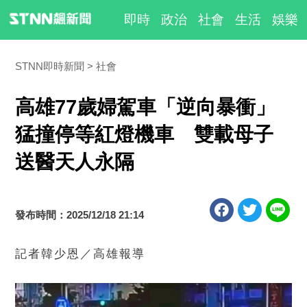
即時
政治
社會
生活
娛樂
STNN即時新聞
社會
高雄77歲婦駕車「逆向暴衝」
猛撞停等紅燈機車 雙載母子
送醫天人永隔
發布時間：2025/12/18 21:14
記者韓少恩／高雄報導