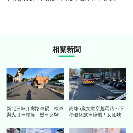
相關新聞
新北三峽介壽路車禍 機車
高雄6歲女童穿越馬路⋯下
與曳引車碰撞 機車女騎士
秒遭休旅車撞輾！女駕駛肇
不幸喪命
逃：沒感覺撞到人