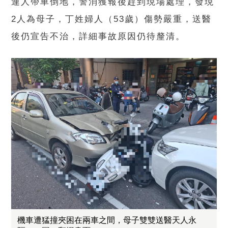
連人帶車倒地，警消獲報後趕到現場處理，發現
2人為母子，丁姓婦人（53歲）傷勢嚴重，送醫
後仍宣告不治，詳細事故原因仍待釐清。
機車遭猛撞夾困在兩車之間，母子雙雙送醫天人永