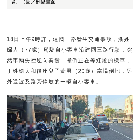
隔。（圖／翻攝畫面）
18日上午9時許，建國三路發生交通事故，潘姓
婦人（77歲）駕駛自小客車沿建國三路行駛，突
然車輛失控逆向暴衝，撞倒正在等紅燈的機車，
丁姓婦人和後座兒子黃男（20歲）當場倒地，另
外還波及路旁停放的一輛自小客車。