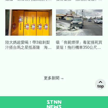
獲毒駕
2人 最多求處15年重刑
陸大媽超愛喝！帶3箱刺梨
吸「喪屍煙彈」毒駕撞死買
汁搭台馬之星抵基隆 海巡
菜翁！拖行機車350公尺起
查扣504包
火 兒悲憤喊：應鞭刑
更多新聞 →
top