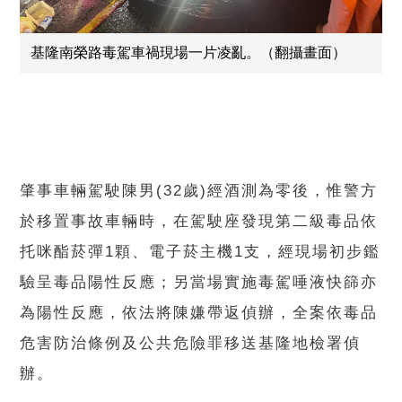
基隆南榮路毒駕車禍現場一片凌亂。（翻攝畫面）
肇事車輛駕駛陳男(32歲)經酒測為零後，惟警方
於移置事故車輛時，在駕駛座發現第二級毒品依
托咪酯菸彈1顆、電子菸主機1支，經現場初步鑑
驗呈毒品陽性反應；另當場實施毒駕唾液快篩亦
為陽性反應，依法將陳嫌帶返偵辦，全案依毒品
危害防治條例及公共危險罪移送基隆地檢署偵
辦。