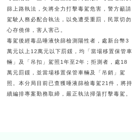
篩上路執法，矢將全力打擊毒駕危害，警方籲請
駕駛人務必配合執法，以免遭受重罰，民眾切勿
心存僥倖，害人害己。
毒駕後經毒品唾液快篩檢測陽性者，處新台幣3
萬元以上12萬元以下罰鍰，均「當場移置保管車
輛」及「吊扣」駕照1年至2年；拒測者，處18
萬元罰鍰，並當場移置保管車輛及「吊銷」駕
照。本分局目前已查獲唾液篩檢毒駕21件，將持
續編排專案勤務取締，嚴正執法掃蕩打擊毒駕。