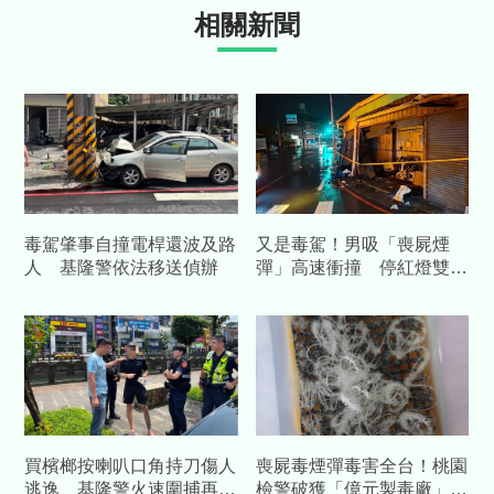
相關新聞
毒駕肇事自撞電桿還波及路
又是毒駕！男吸「喪屍煙
人 基隆警依法移送偵辦
彈」高速衝撞 停紅燈雙載
男女噴飛骨折
買檳榔按喇叭口角持刀傷人
喪屍毒煙彈毒害全台！桃園
逃逸 基隆警火速圍捕再查
檢警破獲「億元製毒廠」逮