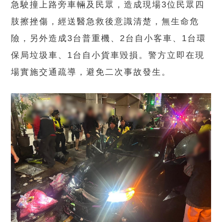
急駛撞上路旁車輛及民眾，造成現場3位民眾四
肢擦挫傷，經送醫急救後意識清楚，無生命危
險，另外造成3台普重機、2台自小客車、1台環
保局垃圾車、1台自小貨車毀損。警方立即在現
場實施交通疏導，避免二次事故發生。