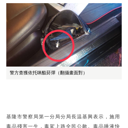
警方查獲依托咪酯菸彈（翻攝畫面對）
基隆市警察局第一分局分局長温基興表示，施用
毒品殘害一生，毒駕上路全民公敵。毒品唾液快