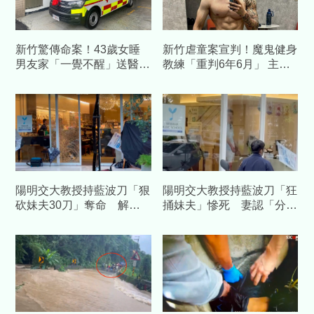
新竹驚傳命案！43歲女睡
新竹虐童案宣判！魔鬼健身
男友家「一覺不醒」送醫
教練「重判6年6月」 主嫌
亡 6天前才驗傷…他涉傷
葉展皓棄保潛逃人間蒸發
害致死遭聲押
陽明交大教授持藍波刀「狠
陽明交大教授持藍波刀「狂
砍妹夫30刀」奪命 解剖
捅妹夫」慘死 妻認「分產
驚見：致命傷全在頸部
有爭執」：不知道丈夫去殺
人