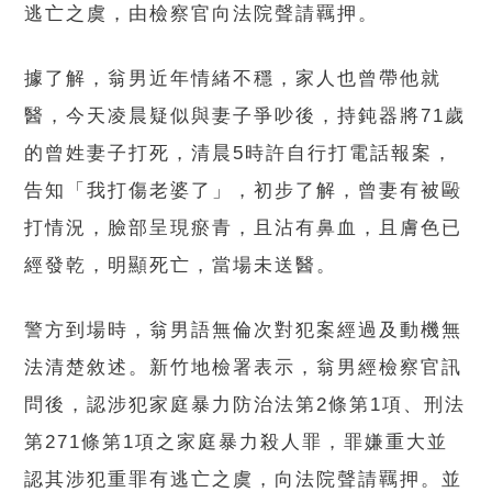
逃亡之虞，由檢察官向法院聲請羈押。
據了解，翁男近年情緒不穩，家人也曾帶他就
醫，今天凌晨疑似與妻子爭吵後，持鈍器將71歲
的曾姓妻子打死，清晨5時許自行打電話報案，
告知「我打傷老婆了」，初步了解，曾妻有被毆
打情況，臉部呈現瘀青，且沾有鼻血，且膚色已
經發乾，明顯死亡，當場未送醫。
警方到場時，翁男語無倫次對犯案經過及動機無
法清楚敘述。新竹地檢署表示，翁男經檢察官訊
問後，認涉犯家庭暴力防治法第2條第1項、刑法
第271條第1項之家庭暴力殺人罪，罪嫌重大並
認其涉犯重罪有逃亡之虞，向法院聲請羈押。並