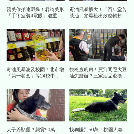
醫美偷拍連環爆！君綺美形
毒油風暴擴大！「百年堂苦
「手術室裝4電眼」遭重罰
茶油」驚爆檢出致癌物超
50萬、停業半年 業者自
標 北市府鐵腕急下架
清
毒油風暴波及校園！北市增
快檢查廚房！買到問題大豆
「第一餐盒」等24校中鏢
油怎麼辦？三家油品退換貨
累計達88校
專線、申訴管道看這裡
太子爺顯靈？懸賞50萬
找狗賺到50萬！桃園人妻