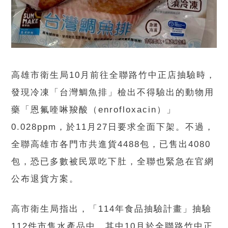
高雄市衛生局10月前往全聯路竹中正店抽驗時，
發現冷凍「台灣鯛魚排」檢出不得驗出的動物用
藥「恩氟喹啉羧酸（enrofloxacin）」
0.028ppm，於11月27日要求全面下架。不過，
全聯高雄市各門市共進貨4488包，已售出4080
包，恐已多數被民眾吃下肚，全聯也緊急在官網
公布退貨方案。
高市衛生局指出，「114年食品抽驗計畫」抽驗
112件市售水產品中，其中10月於全聯路竹中正