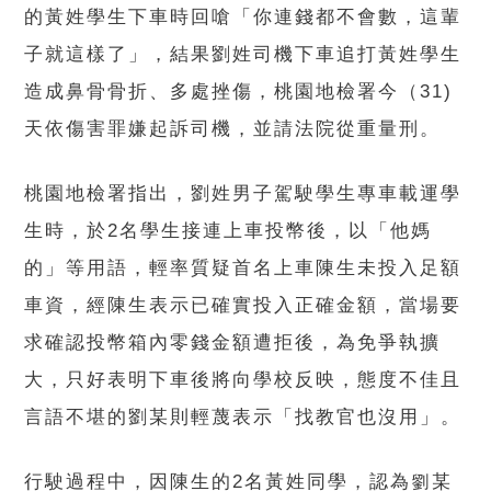
的黃姓學生下車時回嗆「你連錢都不會數，這輩
子就這樣了」，結果劉姓司機下車追打黃姓學生
造成鼻骨骨折、多處挫傷，桃園地檢署今（31)
天依傷害罪嫌起訴司機，並請法院從重量刑。
桃園地檢署指出，劉姓男子駕駛學生專車載運學
生時，於2名學生接連上車投幣後，以「他媽
的」等用語，輕率質疑首名上車陳生未投入足額
車資，經陳生表示已確實投入正確金額，當場要
求確認投幣箱內零錢金額遭拒後，為免爭執擴
大，只好表明下車後將向學校反映，態度不佳且
言語不堪的劉某則輕蔑表示「找教官也沒用」。
行駛過程中，因陳生的2名黃姓同學，認為劉某