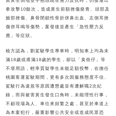
當黃生倒地雙手抱頭跪坐無力反抗時，仍接連出
拳攻擊10餘次，造成黃生前額挫傷瘀青、頭部及
臉部挫傷、鼻骨閉鎖性骨折併鼻出血、左側耳挫
傷併耳鳴等傷勢，案發後並產生「急性壓力反
應」等症狀。
檢方認為，劉駕駛學生專車時，明知車上均為未
滿18歲或甫滿18歲的學生，卻以「臭俗仔」等
不堪用語，輕率質疑學生未能足額投幣，在擔任
桃園客運駕駛期間，更有多次因服務態度不佳、
駕駛行為違規等原因遭懲處並有遭解職2次紀
錄，而與被害黃生發生口角時，未能理性行事，
不顧現場為人、車往來頻繁之處，甚至於車道上
為本案犯行，嚴重影響公共安全或造成民眾恐