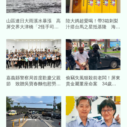
山區連日大雨溪水暴漲 高
陸大媽超愛喝！帶3箱刺梨
屏交界大津橋「2怪手司機
汁搭台馬之星抵基隆 海巡
受困沙洲」
查扣504包
嘉義縣警察局首度歡慶父親
偷竊失風狠殺前老闆！屏東
節 致贈吳寶春麵包慰勞警
貴金屬董座命案 34歲前
察爸爸
員工遭收押禁見