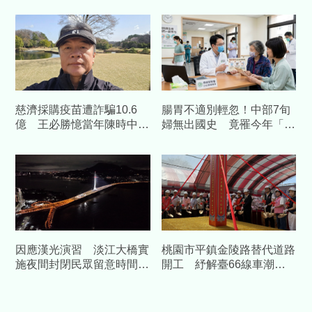
慈濟採購疫苗遭詐騙10.6
腸胃不適別輕忽！中部7旬
億 王必勝憶當年陳時中睿
婦無出國史 竟罹今年「首
智
例本土傷寒」
因應漢光演習 淡江大橋實
桃園市平鎮金陵路替代道路
施夜間封閉民眾留意時間改
開工 紓解臺66線車潮中
道
央補助1.58億元