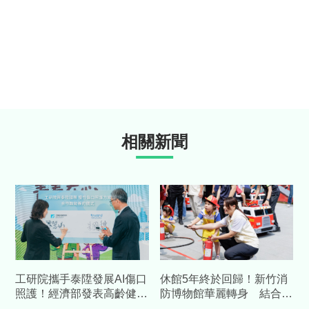
相關新聞
工研院攜手泰陞發展AI傷口
休館5年終於回歸！新竹消
照護！經濟部發表高齡健康
防博物館華麗轉身 結合科
科技 預估帶動數十億產值
技打造「沉浸式」防災場域