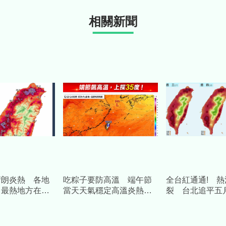
相關新聞
晴朗炎熱 各地
吃粽子要防高溫 端午節
全台紅通通! 
 最熱地方在這
當天天氣穩定高溫炎熱
裂 台北追平五
上看3５度
錄