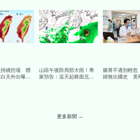
壓持續控場 體
山區午後防局部大雨！專
腸胃不適別輕忽
度白天外出曝曬
家預告：這天起鋒面北
婦無出國史 竟
怕
退、進入「炙熱如夏」高
「首例本土傷寒
溫期
更多新聞 →