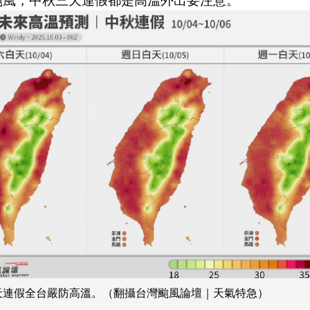
颱風，中秋三天連假都是高溫外出要注意。
天連假全台嚴防高溫。（翻攝台灣颱風論壇｜天氣特急）