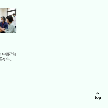
！中部7旬
罹今年
」
top