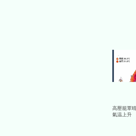
高壓籠覃
氣温上升
裡