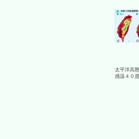
太平洋高
感温４０
感非常可