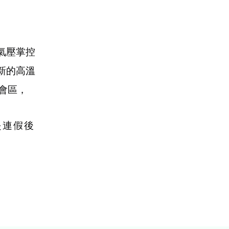
氣壓掌控
新的高溫
會區，
是連假後