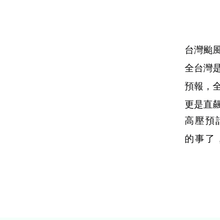
台灣颱
全台灣
預報，
更是直飆
高壓預
的事了