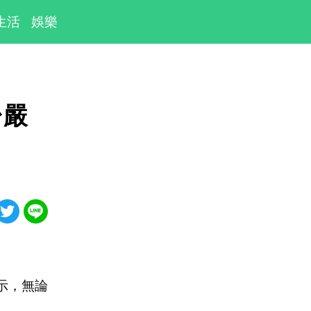
生活
娛樂
台嚴
示，無論