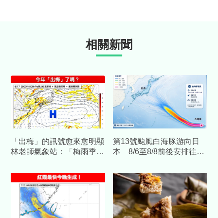
相關新聞
「出梅」的訊號愈來愈明顯
第13號颱風白海豚游向日
林老師氣象站：「梅雨季」
本 8/6至8/8前後安排往日
將轉換到「颱風季」！
本民眾要注意