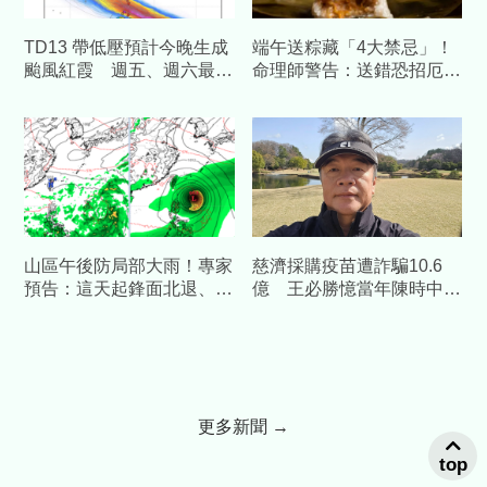
TD13 帶低壓預計今晚生成
端午送粽藏「4大禁忌」！
颱風紅霞 週五、週六最靠
命理師警告：送錯恐招厄
近台灣
運、惹禍上身
山區午後防局部大雨！專家
慈濟採購疫苗遭詐騙10.6
預告：這天起鋒面北退、進
億 王必勝憶當年陳時中睿
入「炙熱如夏」高溫期
智
更多新聞 →
top