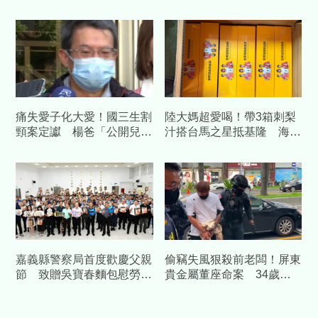
空樹豪宅藏金庫 3主謀裁定
草工人驚見男屍慘成白骨
續押
痛失愛子化大愛！國三生割
陸大媽超愛喝！帶3箱刺梨
頸案定讞 楊爸「公開兒全
汁搭台馬之星抵基隆 海巡
名」捐550萬成立獎學金、
查扣504包
裝校園求救鈴
嘉義縣警察局首度歡慶父親
偷竊失風狠殺前老闆！屏東
節 致贈吳寶春麵包慰勞警
貴金屬董座命案 34歲前
察爸爸
員工遭收押禁見