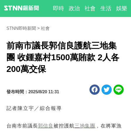
即時
政治
社會
生活
娛樂
STNN即時新聞
社會
前南市議長郭信良護航三地集
團 收鍾嘉村1500萬賄款 2人各
200萬交保
發布時間：2025/8/20 11:31
記者陳立宇／綜合報導
，
台南市前議長
郭信良
被控護航
三地集團
在將軍漁