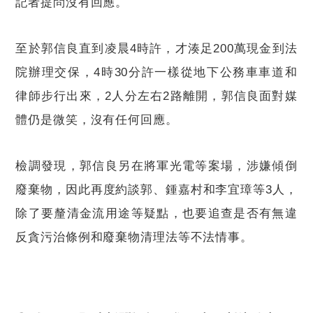
記者提問沒有回應。
至於郭信良直到凌晨
4
時許，才湊足
200
萬現金到法
院辦理交保，
4
時
30
分許一樣從地下公務車車道和
律師步行出來，
2
人分左右
2
路離開，郭信良面對媒
體仍是微笑，沒有任何回應。
檢調發現，郭信良另在將軍光電等案場，涉嫌傾倒
廢棄物，因此再度約談郭、鍾嘉村和李宜璋等
3
人，
除了要釐清金流用途等疑點，也要追查是否有無違
反貪污治條例和廢棄物清理法等不法情事。