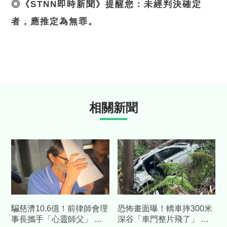
◎《STNN即時新聞》提醒您：未經判決確定
者，應推定為無罪。
相關新聞
騙慈濟10.6億！前律師會理
恐怖畫面曝！轎車摔300米
事長攜手「心靈師父」 天
深谷「車門整片飛了」 割