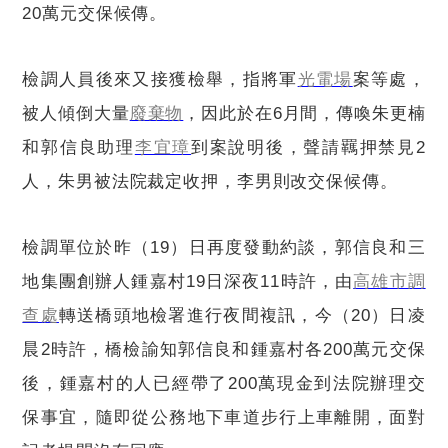
20
萬元交保候傳。
檢調人員後來又接獲檢舉，指將軍
光電場
案等處，
被人傾倒大量
廢棄物
，因此於在
6
月間，傳喚朱更楠
和郭信良助理
李宜璋
到案說明後，聲請羈押禁見
2
人，朱男被法院裁定收押，李男則改交保候傳。
檢調單位於昨（
19
）日再度發動約談，郭信良和三
地集團創辦人鍾嘉村
19
日深夜
11
時許，由
高雄市調
查處
轉送橋頭地檢署進行夜間複訊，今（
20
）日凌
晨
2
時許，橋檢諭知郭信良和鍾嘉村各
200
萬元交保
後，鍾嘉村的人已經帶了
200
萬現金到法院辦理交
保事宜，隨即從公務地下車道步行上車離開，面對