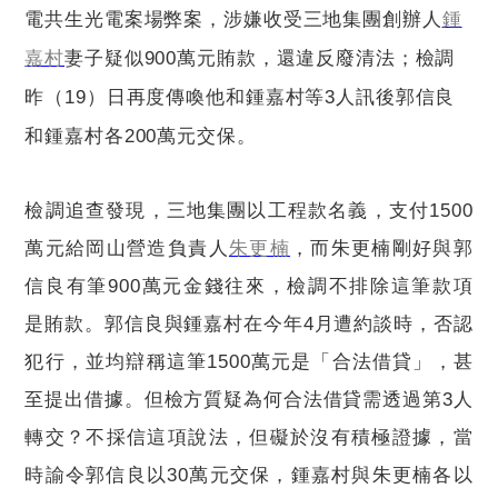
電共生光電案場弊案，涉嫌收受三地集團創辦人
鍾
嘉村
妻子疑似
900
萬元賄款，還違反廢清法；檢調
昨（
19
）日再度傳喚他和鍾嘉村等
3
人訊後郭信良
和鍾嘉村各
200
萬元交保。
檢調追查發現，三地集團以工程款名義，支付
1500
萬元給岡山營造負責人
朱更楠
，而朱更楠剛好與郭
信良有筆
900
萬元金錢往來，檢調不排除這筆款項
是賄款。郭信良與鍾嘉村在今年
4
月遭約談時，否認
犯行，並均辯稱這筆
1500
萬元是「合法借貸」，甚
至提出借據。但檢方質疑為何合法借貸需透過第
3
人
轉交？不採信這項說法，但礙於沒有積極證據，當
時諭令郭信良以
30
萬元交保，鍾嘉村與朱更楠各以