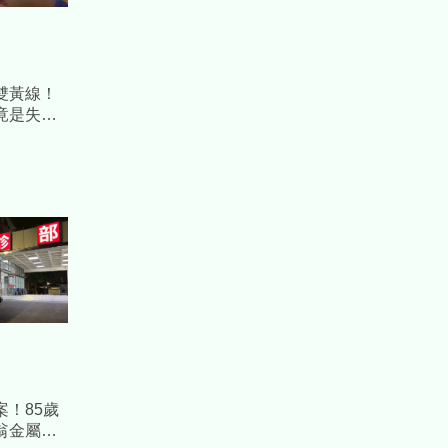
雙黃線！
竟是失蹤1
！85歲
翁金屬拐