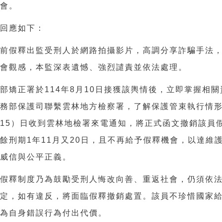
機會。
獄回應如下：
於前假釋出監受刑人於網路拍攝影片，高調分享詐騙手法
社會觀感，本監深表遺憾、強烈譴責並依法處理。
務部矯正署於
114
年
8
月
10
日接獲該輿情後，立即掌握相關
法務部保護司聯繫雲林地方檢察署，了解保護管束執行情
（
15
）
日收到雲林地檢署來電通知，將正式函文撤銷該員
殘餘刑期
1
年
11
月又
20
日，且不再給予假釋機會，以達維
法威信與公平正義。
申假釋制度乃為鼓勵受刑人悔改向善、重返社會，仍須依
規定，如有違反，將面臨假釋撤銷處置。該員不珍惜國家
要為自身錯誤行為付出代價。