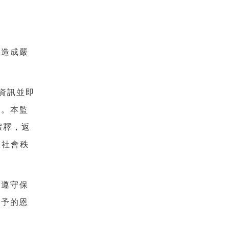
，造成嚴
資訊並即
形。本監
假釋，返
護社會秩
法遵守保
給予的恩