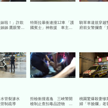
妹妹啦！」詐欺
特斯拉暴衝連撞12車 「護
騎單車違規穿越
姊姊 鷹眼警一
國賓士」神救援 車主：
府前女警攔查「
問秒認栽
幸好撞到我的車
年人口」
路水管裂滲水
拒檢衝撞逃逸 三峽警開
桃園驚爆殺妻慘案
強管制疏導
槍制止查扣毒品證物 交
婦「半臉爛」老