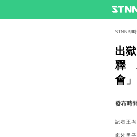
STNN即
出獄
釋 
會」
發布時間：2
記者王
廖姓男