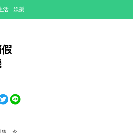
生活
娛樂
銷假
機
刑後，今