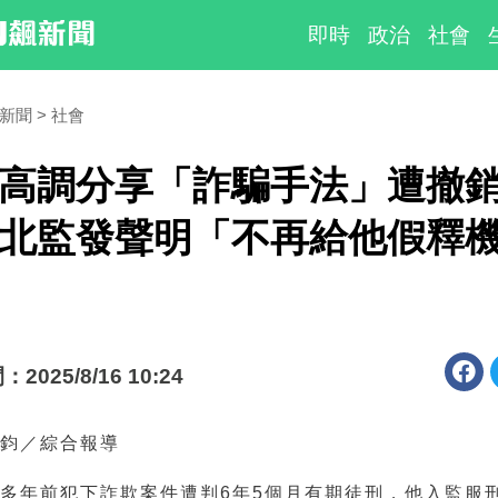
即時
政治
社會
時新聞
社會
高調分享「詐騙手法」遭撤
北監發聲明「不再給他假釋
025/8/16 10:24
宥鈞／綜合報導
子多年前犯下詐欺案件遭判
6
年
5
個月有期徒刑，他入監服