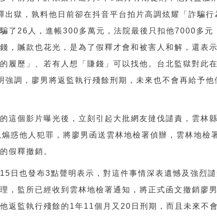
釋出獄，孰料他日前卻在抖音平台拍片高調炫耀「詐騙行
共騙了
26
人，進帳
300
多萬元，法院最後只扣他
7000
多元
賠錢，贓款也花光，是為了假釋才會和被害人和解，還表
他的履歷
」
、若有人想「賺錢」可以找他。台北監獄對此
明強調，廖男將返監執行殘餘刑期，未來也不會再給予他
男的這個影片曝光後，立刻引起大批網友撻伐譴責，雲林
以煽惑他人犯罪，將廖男函送雲林地檢署偵辦，雲林地檢
男的假釋撤銷。
獄
15
日也發布
3
點聲明表示，對這件事情深表遺憾及強烈譴
處理，監所已經收到雲林地檢署通知，將正式函文撤銷廖
令他返監執行殘餘的
1
年
11
個月又
20
日刑期，而且未來不