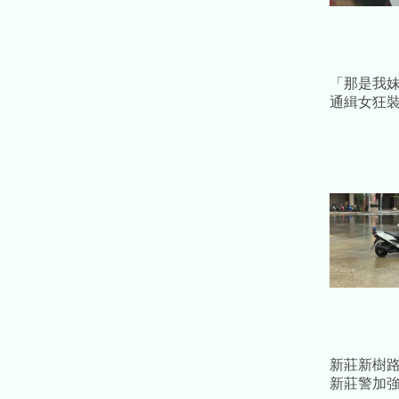
「那是我
通緝女狂裝
句靈魂拷
新莊新樹
新莊警加