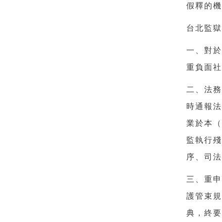
假釋的
台北監
一、對
重負面
二、法
時通報
業於本
監執行
序、司
三、重
護管束
典，終