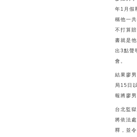
年
1
月假
稱他一
不打算
書就是
出
3
點聲
會。
結果廖
局
15
日
報將廖
台北監
將依法
釋，並