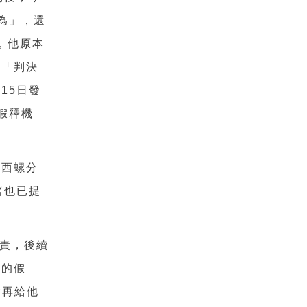
為」，還
，他原本
示
「
判決
在
15
日發
假釋機
縣西螺分
署也已提
責，後續
男的假
會再給他