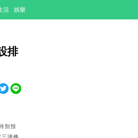
生活
娛樂
設排
特別預
院三讀條