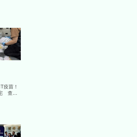
NT疫苗！
宅 查扣
罪所得