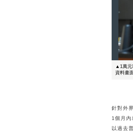
▲1萬
資料畫
針對外
1個月
以過去