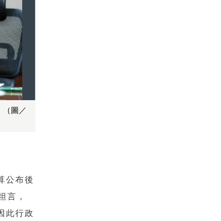
。（圖／
算公布後
坦言，
因此行政