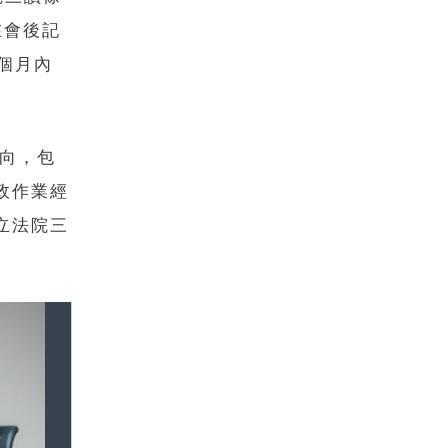
在會後記
個月內
方向，包
政作業經
立法院三
。