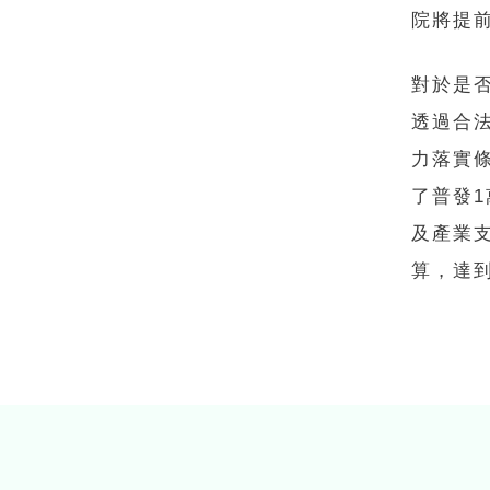
院將提
對於是
透過合
力落實
了普發
及產業
算，達