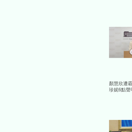
顏慧欣遭
珍妮6點聲
士片面之
序