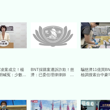
霸凌案成立！楊
BNT採購案遭訴詐欺！慈
騙慈濟11億買B
明喊冤：少數人
濟：已委任理律律師 將
檢調搜索台中豪
詞、欠缺正當程
採必要措施捍衛捐款人權
逾10億8千萬犯
益