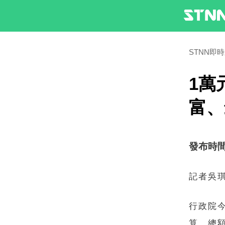
STNN即
1萬
富、
發布時間：2
記者吳
行政院
算，總額