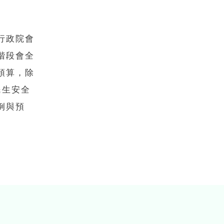
行政院會
階段會全
預算，除
民生安全
例與預