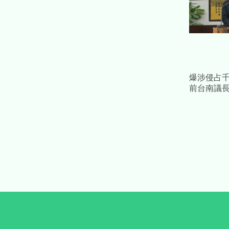
爆涉侵占
前台南議
款補個人債
求重刑