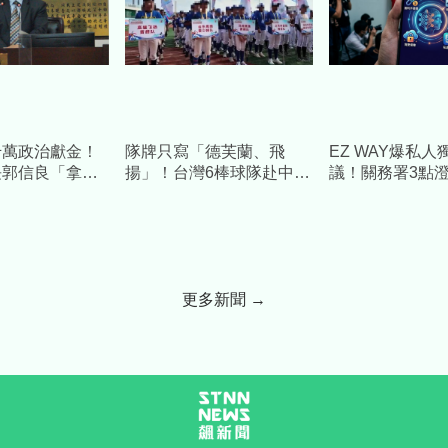
千萬政治獻金！
隊牌只寫「德芙蘭、飛
EZ WAY爆私人
長郭信良「拿公
揚」！台灣6棒球隊赴中交
議！關務署3點
缺」 檢方起訴
流藏校名 陸委會發聲警
Cheap重砲酸
告
更多新聞 →