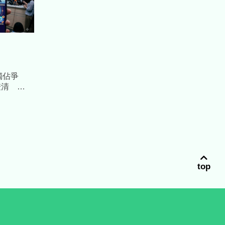
獨佔爭
澄清
：火上加油
top