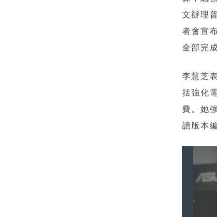
文辦理
者會宣
全部完
李慧芝
括強化
費。她
讀版本