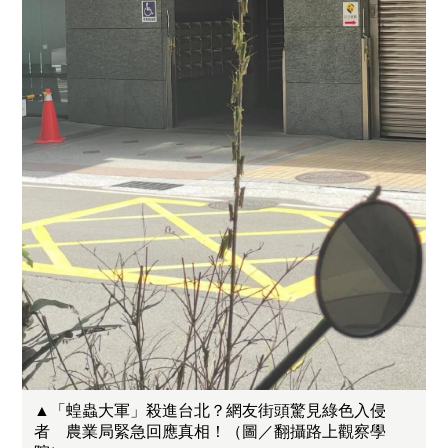
▲「蝗蟲大軍」殺進台北？網友街頭驚見綠色入侵
者 農業局緊急回應真相！（圖／翻攝路上觀察學