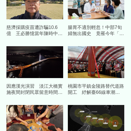
慈濟採購疫苗遭詐騙10.6
腸胃不適別輕忽！中部7旬
億 王必勝憶當年陳時中睿
婦無出國史 竟罹今年「首
智
例本土傷寒」
因應漢光演習 淡江大橋實
桃園市平鎮金陵路替代道路
施夜間封閉民眾留意時間改
開工 紓解臺66線車潮中
道
央補助1.58億元