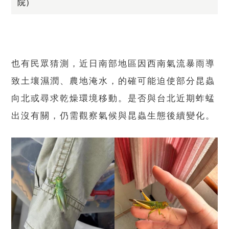
院）
也有民眾猜測，近日南部地區因西南氣流暴雨導
致土壤濕潤、農地淹水，的確可能迫使部分昆蟲
向北或尋求乾燥環境移動。是否與台北近期蚱蜢
出沒有關，仍需觀察氣候與昆蟲生態後續變化。