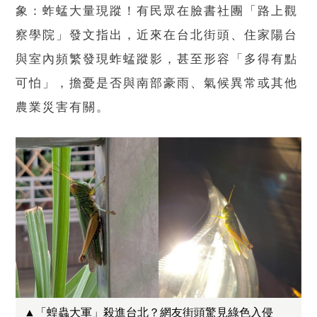
象：蚱蜢大量現蹤！有民眾在臉書社團「路上觀
察學院」發文指出，近來在台北街頭、住家陽台
與室內頻繁發現蚱蜢蹤影，甚至形容「多得有點
可怕」，擔憂是否與南部豪雨、氣候異常或其他
農業災害有關。
▲「蝗蟲大軍」殺進台北？網友街頭驚見綠色入侵