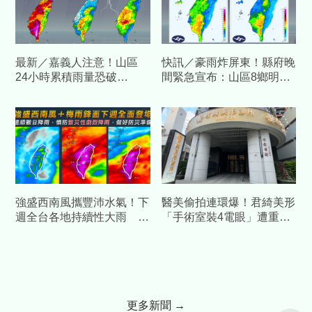
最新／嘉義人注意！山區
快訊／豪雨炸屏東！縣府晚
24小時累積雨量恐破
間緊急宣布：山區8鄉明停
340mm 縣府宣布「這5
班停課
鄉」明停班課
強盛西南風攜豐沛水氣！下
醫美偷拍連環爆！君綺美形
週全台各地持續性大雨 南
「手術室裝4電眼」遭重罰
部迎風面降雨時間最長
50萬、停業半年 業者自
清
更多新聞 →