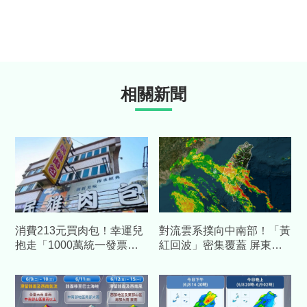
相關新聞
消費213元買肉包！幸運兒
對流雲系撲向中南部！「黃
抱走「1000萬統一發票」
紅回波」密集覆蓋 屏東、
大獎 名店身分曝光
台東山區雨勢最猛