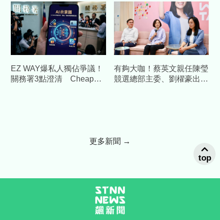
刑
EZ WAY爆私人獨佔爭議！
有夠大咖！蔡英文親任陳瑩
關務署3點澄清 Cheap重
競選總部主委、劉櫂豪出任
砲酸：火上加油
總幹事全力布局台東
更多新聞 →
top