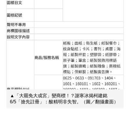
▲「大罷免大成宮」變商標！？謝寒冰揭柯建銘
6/5「搶先註冊」：酸精明非失智。（圖／翻攝畫面）