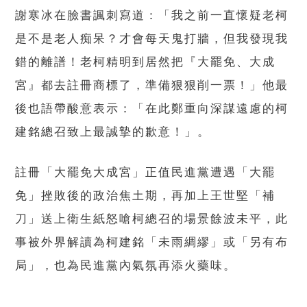
謝寒冰在臉書諷刺寫道：「我之前一直懷疑老柯
是不是老人痴呆？才會每天鬼打牆，但我發現我
錯的離譜！老柯精明到居然把『大罷免、大成
宮』都去註冊商標了，準備狠狠削一票！」他最
後也語帶酸意表示：「在此鄭重向深謀遠慮的柯
建銘總召致上最誠摯的歉意！」。
註冊「大罷免大成宮」正值民進黨遭遇「大罷
免」挫敗後的政治焦土期，再加上王世堅「補
刀」送上衛生紙怒嗆柯總召的場景餘波未平，此
事被外界解讀為柯建銘「未雨綢繆」或「另有布
局」，也為民進黨內氣氛再添火藥味。