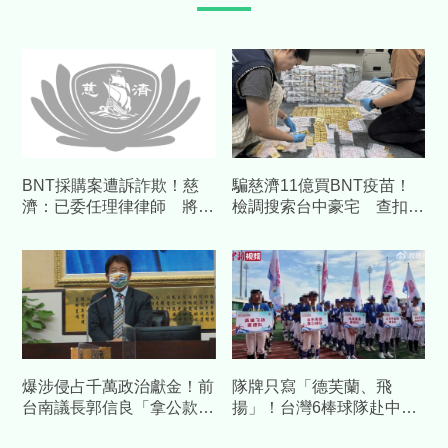
BNT採購案遭訴詐欺！慈
騙慈濟11億買BNT疫苗！
濟：已委任理律律師 將採
檢調搜索台中豪宅 查扣逾
必要措施捍衛捐款人權益
10億8千萬犯罪所得
爆涉侵占千萬政治獻金！前
隊牌只寫「德芙蘭、飛
台南議長郭信良「拿公款補
揚」！台灣6棒球隊赴中交
個人債缺」 檢方起訴求重
流藏校名 陸委會發聲警告