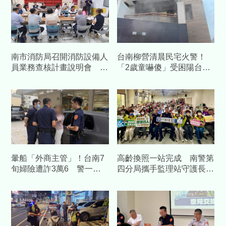
南市消防局召開消防設備人
台南柳營清晨民宅火警！
員業務查核計畫說明會 強
「2歲童嚇傻」受困陽台
化執業管理、提升消防安全
一家四口平安獲救
品質
暈船「外商主管」！台南7
高齡換照一站完成 南警第
旬婦險遭詐3萬6 警一通
四分局攜手監理站守護長者
電話戳破愛情粉紅泡泡
行車安全