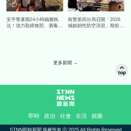
安平警暑期24小時鐵腕執
南警第四分局召開「2026
法！強力取締無照、酒毒駕
城鎮韌性防空演習」期前協
及交通違規
調會 攜手各界加強整備
更多新聞 →
top
即時
政治
社會
生活
娛樂
STNN即時新聞 版權所有 Ⓒ 2025 All Rights Reserved