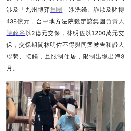
涉及「九州博弈
集團
」涉洗錢、詐欺及賭博
438
億元，
台中地方法院裁定該集團
負責人
陳政谷
以
2
億元交保，林明佐以
1200
萬元交
保，交保期間林明佐不得與同案被告和證人
聯繫、接觸，且限制住居，限制出境出海
8
月。