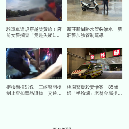
騎單車違規穿越雙黃線！府
新莊新樹路水管裂滲水 新
前女警攔查「竟是失蹤1年
莊警加強管制疏導
人口」
拒檢衝撞逃逸 三峽警開槍
桃園驚爆殺妻慘案！85歲
制止查扣毒品證物 交通違
婦「半臉爛」老翁金屬拐杖
規最高開罰20萬
行兇 自首吐心聲：不堪長
期碎念