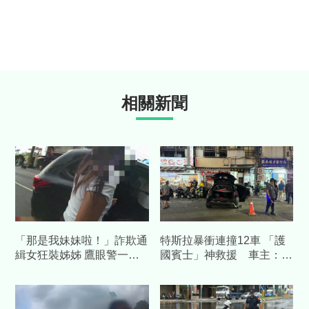
相關新聞
「那是我妹妹啦！」詐欺通
特斯拉暴衝連撞12車 「護
緝女狂裝姊姊 鷹眼警一句
國賓士」神救援 車主：幸
靈魂拷問秒認栽
好撞到我的車