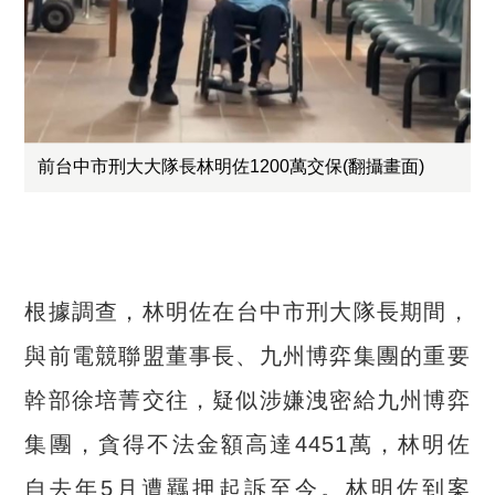
前台中市刑大大隊長林明佐1200萬交保(翻攝畫面)
根據調查，林明佐在
台中市刑大隊長期間，
與前電競聯盟董事長、九州博弈集團的重要
幹部徐培菁交往，疑似涉嫌洩密給九州博弈
集團，貪得不法金額高達
4451
萬，林明佐
自去年
5
月遭羈押起訴至今。
林明佐到案