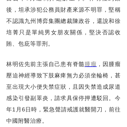
後，坦承涉犯公務員財產來源不明罪，堅稱
不認識九州博弈集團總裁陳政谷，還說和徐
培菁只是單純男女朋友關係，堅決否認收
賄、包庇等罪刑。
林明佐先前主張自己患有脊髓
腫瘤
，因腫瘤
壓迫神經導致下肢麻痺無力必須坐輪椅，甚
至出現大小便失禁症狀，且因失禁造成尿道
感染引發副睪炎，請求具保停押遭駁回。今
年
1
月
6
日時，緊急聲請戒護就醫開刀，
前往
中國附醫治療。