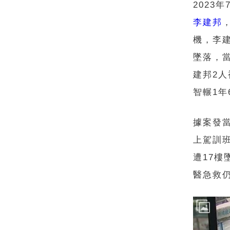
2023
李建邦
機，李
墜落，
建邦2人
智輾1年
據案發
上駕訓
遭17
醫急救