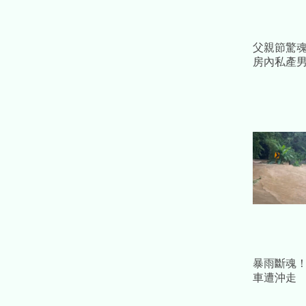
父親節驚魂
房內私產
「陣陣異
自首
暴雨斷魂
車遭沖走
無果悲嘆