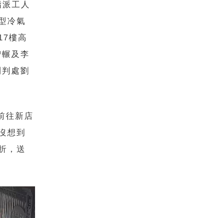
指派工人
型冷氣
17樓高
智輾及李
別判處劉
前往新店
沒想到
折，送