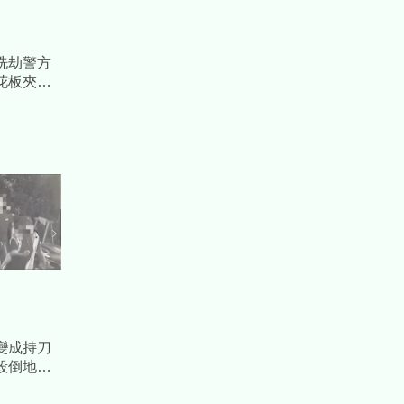
洗劫警方
花板夾層
品
變成持刀
殺倒地送