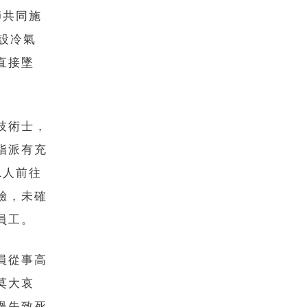
師共同施
設冷氣
直接墜
技術士，
指派有充
1人前往
驗，未確
員工。
員從事高
莫大哀
過失致死