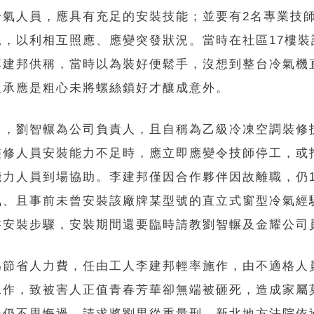
冷氣人員，應具有充足的安裝技能；並要有2名專業技
規，以利相互照應、應變突發狀況。當時在社區17樓裝
李建邦供稱，當時以為裝好便鬆手，沒想到整台冷氣機
坦承應是粗心未將螺絲鎖好才釀成意外。
出，劉智輾為公司負責人，且自稱為乙級冷凍空調裝修
裝修人員安裝能力不足時，應立即應變令技師停工，或
能力人員到場協助。李建邦僅因合作夥伴因故離職，仍
氣、且事前未曾安裝該廠牌某型號的直立式窗型冷氣經
書安裝步驟，安裝期間還要臨時請教劉智輾及金耀公司
為節省人力費，任由工人李建邦輕率施作，由不適格人
工作，致被害人正值青春芳華卻無端被砸死，造成家屬
後仍不思悔過，請求將劉男從重量刑。新北地方法院依