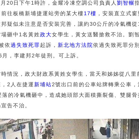
年7月20日下午1時許，金耀冷凍空調公司負責人
劉智輾
，前往板橋新埔捷運站旁的某大樓
17樓
，安裝直立式窗
建邦疑似未注意是否安裝完善，讓約30公斤的冷氣機從
當場砸中1名黃姓
政大
女學生，黃女送醫搶救不治。劉
被依
過失致死罪
起訴，
新北地方法院
依過失致死罪分
6月，李建邦2年徒刑。可上訴。
當時情況，政大財政系黃姓女學生，當天和姊姊從八里
班，2人在捷運
新埔站
2號出口前的公車站牌轉乘公車，
樓墜落的冷氣機砸中，造成她頭部大面積撕裂傷、雙腿骨
仍宣告不治。