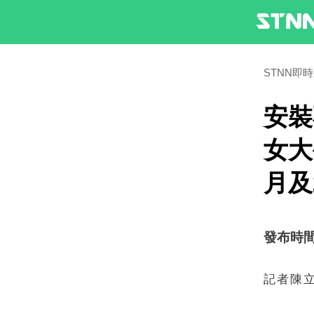
STNN即
安裝
女大
月及
發布時間：2
記者陳