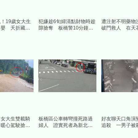
！19歲女大生
犯嫌趁6旬婦清點財物時趁
遭注射不明藥物
男嬰 夭折藏屍
隙搶奪 板橋警10分鐘內
破門救人 在天
味散出」母陪同
火速緝獲犯嫌
逮嫌犯並查獲毒
！女大生雙載騎
板橋區公車轉彎撞死路過
好友聊天口角演
 暖心駕駛搶救
婦人 證實死者為新北市
追殺 一男子被
：對不起只救到
議員周勝考前妻
醫