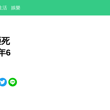
生活
娛樂
砸死
年6