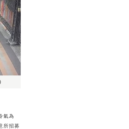
）
冷氣為
意所招募