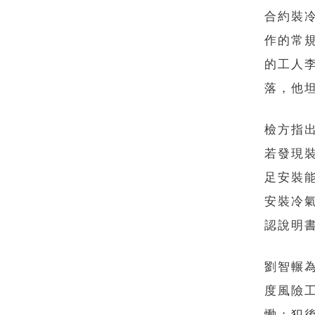
合約裝
作的常
的工人
落，他
檢方指
若發現
足安裝
安裝冷
認說明
劉智輾
度風險
慟；犯