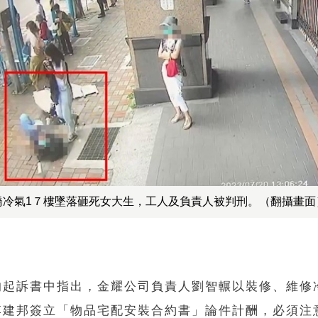
橋冷氣1７樓墜落砸死女大生，工人及負責人被判刑。（翻攝畫面
的起訴書中指出，金耀公司負責人劉智輾以裝修、維修
李建邦簽立「物品宅配安裝合約書」論件計酬，必須注