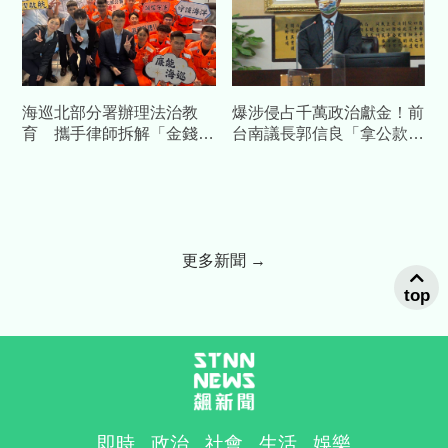
海巡北部分署辦理法治教
爆涉侵占千萬政治獻金！前
育 攜手律師拆解「金錢美
台南議長郭信良「拿公款補
色」陷阱
個人債缺」 檢方起訴求重
刑
更多新聞 →
top
即時
政治
社會
生活
娛樂