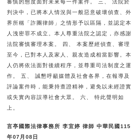
審慎的態度面對未來每一件案件。 三、 法院於
判決中，已將本人情況與一般惡意破壞偵查、外
界所稱「詐團律師」之情形予以區隔，並認定本
人洩密罪不成立。本人尊重法院之認定，亦感謝
法院審慎審理本案。 四、 本案歷經偵查、審理
至今，已對本人及家人、親友造成相當影響。本
人仍將依法面對後續程序，並尊重司法制度之運
作。 五、 誠懇呼籲媒體及社會各界，在報導及
評論案件時，能秉持查證精神，避免以未經證實
或失實內容誤導社會大眾。 六、 特此聲明如
上。
言亭國際法律事務所
李宜婷
律師
中華民國
115
年
07
月
08
日