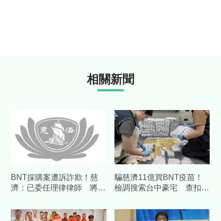
相關新聞
BNT採購案遭訴詐欺！慈
騙慈濟11億買BNT疫苗！
濟：已委任理律律師 將採
檢調搜索台中豪宅 查扣逾
必要措施捍衛捐款人權益
10億8千萬犯罪所得