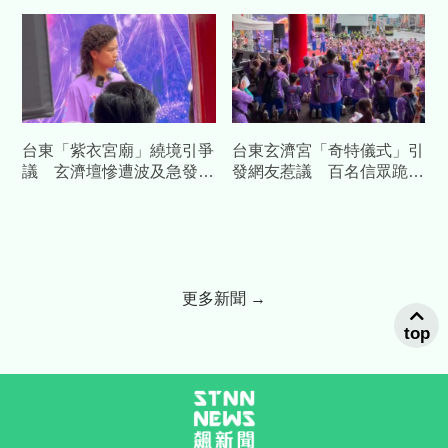
力亂神
台東「紫衣宮廟」繞境引爭
台東玄濟宮「奇特儀式」引
議 玄濟壇慘遭波及急發聲
發網友惹議 百名信眾跪地
明：不要再認錯人
集體膜拜濟顛禪師
更多新聞 →
top