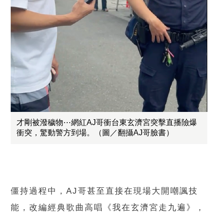
才剛被潑穢物⋯網紅AJ哥衝台東玄濟宮突擊直播險爆
衝突，驚動警方到場。（圖／翻攝AJ哥臉書）
僵持過程中，AJ哥甚至直接在現場大開嘲諷技
能，改編經典歌曲高唱《我在玄濟宮走九遍》，