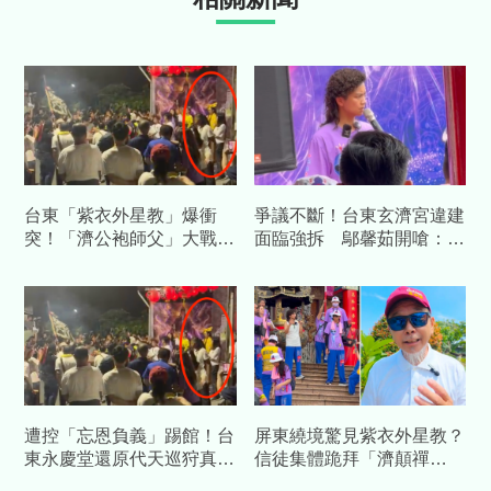
台東「紫衣外星教」爆衝
爭議不斷！台東玄濟宮違建
突！「濟公袍師父」大戰踢
面臨強拆 鄔馨茹開嗆：幫
館宮廟 警急衝現場
我找足球場大場地
遭控「忘恩負義」踢館！台
屏東繞境驚見紫衣外星教？
東永慶堂還原代天巡狩真
信徒集體跪拜「濟顛禪
相：神明靈動非蓄意
師」 民俗專家廖大乙：怪