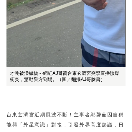
才剛被潑穢物⋯網紅AJ哥衝台東玄濟宮突擊直播險爆
衝突，驚動警方到場。（圖／翻攝AJ哥臉書）
台東玄濟宮近期風波不斷！主事者鄔馨茹因自稱
能與「外星意識」對接，引發外界高度熱議，日