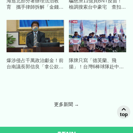
海巡北部分署辦理法治教
騙慈濟11億買BNT疫苗！
育 攜手律師拆解「金錢美
檢調搜索台中豪宅 查扣逾
色」陷阱
10億8千萬犯罪所得
爆涉侵占千萬政治獻金！前
隊牌只寫「德芙蘭、飛
台南議長郭信良「拿公款補
揚」！台灣6棒球隊赴中交
個人債缺」 檢方起訴求重
流藏校名 陸委會發聲警告
刑
更多新聞 →
top