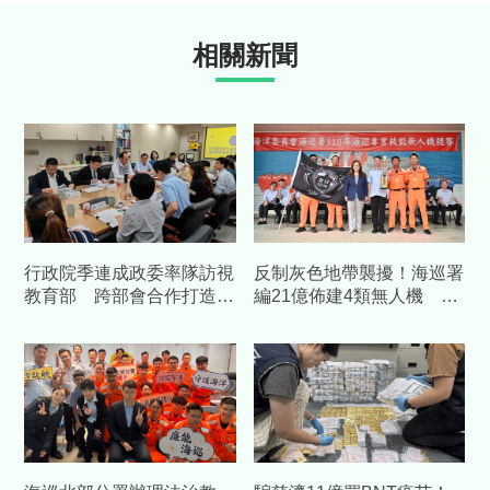
相關新聞
行政院季連成政委率隊訪視
反制灰色地帶襲擾！海巡署
教育部 跨部會合作打造校
編21億佈建4類無人機 邁
園防毒防護網
向高空立體化巡防