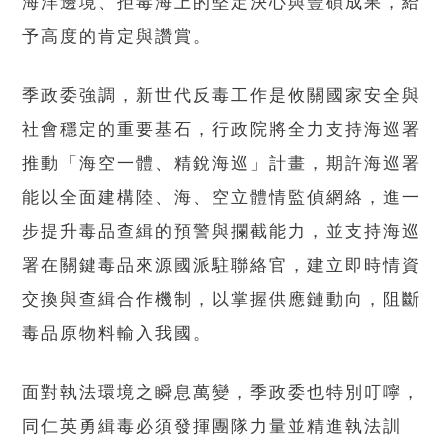
海洋邊境、拒毒海上的堅定決心與豐碩成果，給
予高度的肯定與讚賞。
季政委強調，新世代反毒工作是攸關國家安全與
社會穩定的重要基石，行政院將全力支持海巡署
推動「海空一體、精銳海巡」計畫，期許海巡署
能以全面建構陸、海、空立體情監偵網絡，進一
步提升毒品查緝的預警與攔截能力，並支持海巡
署在關鍵毒品來源國派駐聯絡官，建立即時情資
交換與查緝合作機制，以掌握供應鏈動向，阻斷
毒品原物料輸入我國。
面對執法環境之瞬息萬變，季政委也特別叮嚀，
同仁英勇緝毒必須發揮團隊力量並精進執法訓