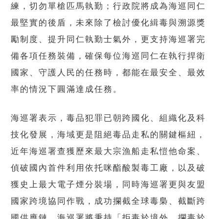
練，切勿單槍匹馬執勤；行政院將成為海巡同仁
最堅實的後盾，未來除了檢討優化緝毒與溯源獎
勵制度、提升同仁執勤士氣外，更支持海巡署完
備各項任務裝備，確保每位海巡同仁在執行捍衛
國家、守護人民的任務時，都能在最安全、最效
率的情況下圓滿達成任務。
海巡署表示，毒品犯罪已朝跨國化、組織化及科
技化發展，海域更是阻絕毒品走私的關鍵樞紐，
近年海巡署查獲歷來最大宗漁船走私愷他命案、
偵破國內首件利用依托咪酯酸製毒工廠，以及破
獲史上最大電子煙分裝場，同時海巡署更與友盟
國家跨境協同作戰，成功攔截全球毒梟、截斷跨
國供應鏈，海巡署將秉持「拒毒於境外、攔毒於