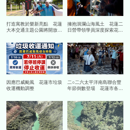
打造寓教於樂新亮點 花蓮
擁抱洄瀾山海風土 花蓮二
大本交通主題公園將開放體
日營帶領學員深度探索花蓮
驗
自然魅力
因應巴威颱風 花蓮市垃圾
二○二六太平洋南島聯合豐
收運機動調整
年節倒數登場 花蓮市各部
落夜間勤練大會舞