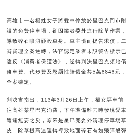
高雄市一名楊姓女子將愛車停放於星巴克門市附
設的免費停車場，卻因業者委外進行除草作業，
導致碎石噴濺砸毀車身。車主憤而提告求償，二
審審理全案逆轉，法官認定業者未設警告標示已
違反《消費者保護法》，逆轉判決星巴克須賠償
修車費、代步費及懲罰性賠償金共5萬6846元，
全案確定。
判決書指出，113年3月26日上午，楊女驅車前
往高雄某星巴克消費，下午準備離去時發現愛車
遭逢無妄之災，原來是星巴克委外清理停車場草
皮，除草機高速運轉導致地面碎石有如飛彈般彈