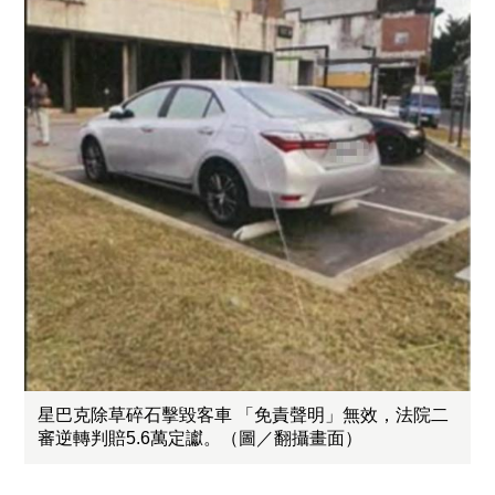
星巴克除草碎石擊毀客車 「免責聲明」無效，法院二
審逆轉判賠5.6萬定讞。（圖／翻攝畫面）