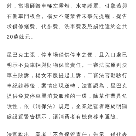
射，當場砸毀車輛左霧燈、水箱護罩、引擎蓋與
右側車門板金。楊女不滿業者未事先提醒，提告
求償修繕費、代步費、洗車費及懲罰性違約金共
20萬餘元。
星巴克主張，停車場僅供停車之便，且入口處已
明示不負車輛與財物保管責任。一審法院原判決
車主敗訴，楊女不服提起上訴，二審法官勘驗行
車紀錄器後，案情出現逆轉，法官認為，星巴克
提供免費停車屬消費服務的一環，除草作業具危
險性，依《消保法》規定，企業經營者應於明顯
處設置警告標示，讓消費者有機會移車避險。
法官點出，業者「不負保管責任」告示，僅代表