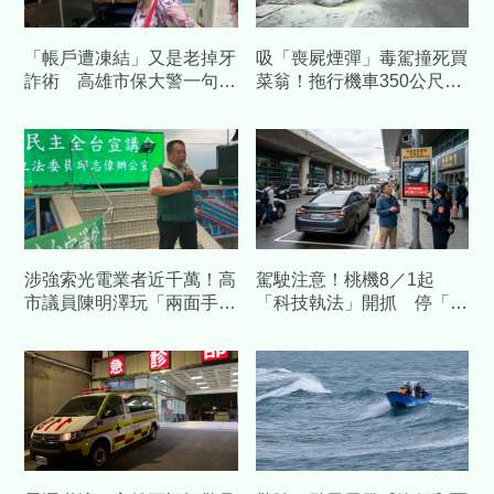
「帳戶遭凍結」又是老掉牙
吸「喪屍煙彈」毒駕撞死買
詐術 高雄市保大警一句話
菜翁！拖行機車350公尺起
點醒婦人保住積蓄
火 兒悲憤喊：應鞭刑
涉強索光電業者近千萬！高
駕駛注意！桃機8／1起
市議員陳明澤玩「兩面手
「科技執法」開抓 停「這
法」遭收押禁見
區域」超時直接開罰1200
元