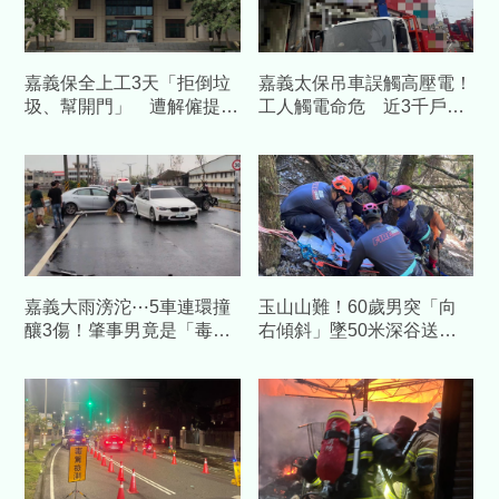
嘉義保全上工3天「拒倒垃
嘉義太保吊車誤觸高壓電！
圾、幫開門」 遭解僱提告
工人觸電命危 近3千戶大
結果曝光
停電
嘉義大雨滂沱⋯5車連環撞
玉山山難！60歲男突「向
釀3傷！肇事男竟是「毒
右傾斜」墜50米深谷送醫
駕」當場遭逮
不治 隊友伸手僅拉到衣角