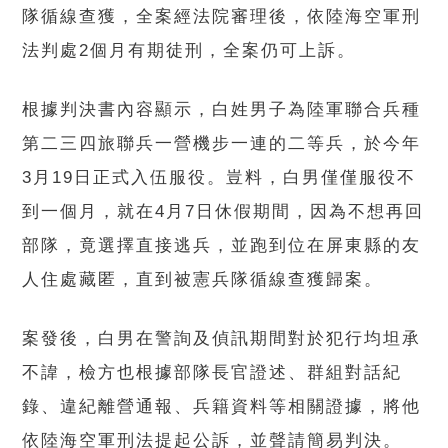
隊循線查獲，全案經法院審理後，依陸海空軍刑
法判處2個月有期徒刑，全案仍可上訴。
根據判決書內容顯示，白姓男子為陸軍聯合兵種
第二三四旅聯兵一營機步一連的二等兵，於今年
3月19日正式入伍服役。豈料，白男僅僅服役不
到一個月，就在4月7日休假期間，因為不想再回
部隊，竟選擇直接逃兵，並跑到位在屏東縣的友
人住處藏匿，直到被憲兵隊循線查獲歸案。
案發後，白男在警詢及偵訊期間對於犯行均坦承
不諱，檢方也根據部隊長官證述、群組對話紀
錄、違紀離營通報、兵籍資料等相關證據，將他
依陸海空軍刑法提起公訴，並聲請簡易判決。