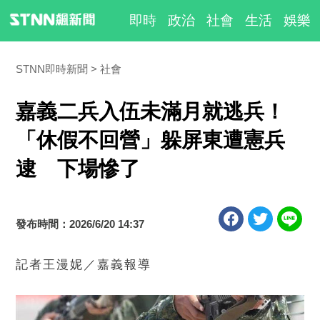
即時
政治
社會
生活
娛樂
STNN即時新聞
社會
嘉義二兵入伍未滿月就逃兵！
「休假不回營」躲屏東遭憲兵
逮 下場慘了
發布時間：2026/6/20 14:37
記者王漫妮／嘉義報導