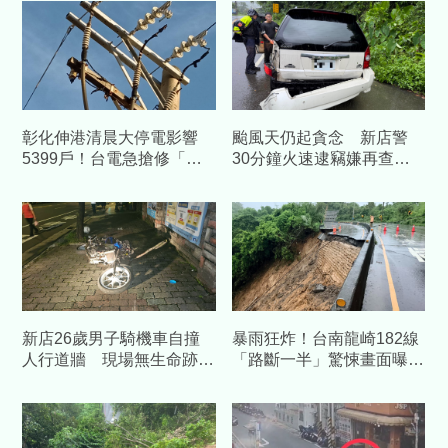
彰化伸港清晨大停電影響
颱風天仍起貪念 新店警
5399戶！台電急搶修「肇
30分鐘火速逮竊嫌再查獲
事兇手」慘死柏油路
毒駕送辦
新店26歲男子騎機車自撞
暴雨狂炸！台南龍崎182線
人行道牆 現場無生命跡象
「路斷一半」驚悚畫面曝
送醫急救
光 雙向急封閉