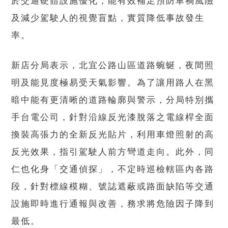
於交通硬體設施優化，能有效補足預防車禍風險
及減少駕駛人的視覺盲點，實質降低事故發生
率。
新店分局表示，北宜公路山區道路蜿蜒，夜間照
明及能見度極易受天氣影響。為了讓用路人在黑
暗中能有更清晰的道路輪廓與警示，分局特別攜
手台電公司，針對沿線反光漆脫落之電線桿全面
換裝高張力的全新反光貼片，利用車燈照射的高
反光效果，指引駕駛人前方彎道走向。此外，同
仁也化身「交通偵探」，不定時巡檢轄區內各路
段，針對標線模糊、號誌遮蔽或路面缺陷等交通
設施即時進行通報與改善，務求將危險因子降到
最低。