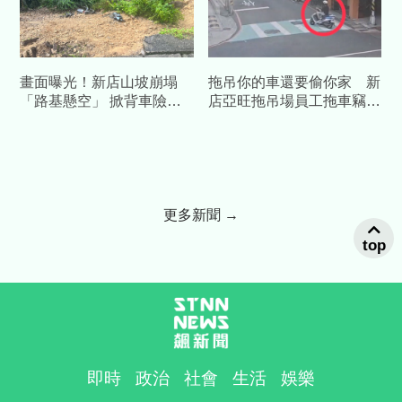
畫面曝光！新店山坡崩塌
拖吊你的車還要偷你家 新
「路基懸空」 掀背車險墜
店亞旺拖吊場員工拖車竊鑰
坡、４機車滑落
匙闖空門
更多新聞 →
top
即時
政治
社會
生活
娛樂