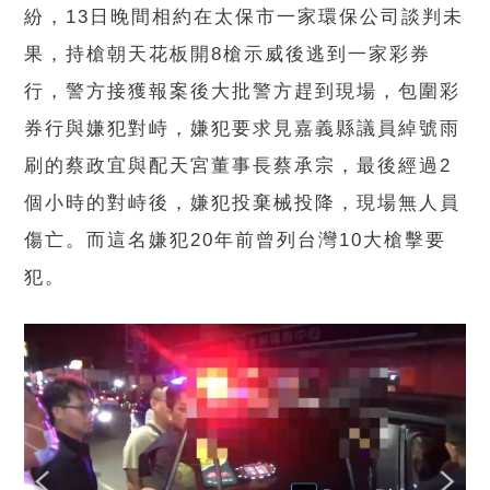
紛，13日晚間相約在太保市一家環保公司談判未
果，持槍朝天花板開8槍示威後逃到一家彩券
行，警方接獲報案後大批警方趕到現場，包圍彩
券行與嫌犯對峙，嫌犯要求見嘉義縣議員綽號雨
刷的蔡政宜與配天宮董事長蔡承宗，最後經過2
個小時的對峙後，嫌犯投棄械投降，現場無人員
傷亡。而這名嫌犯20年前曾列台灣10大槍擊要
犯。