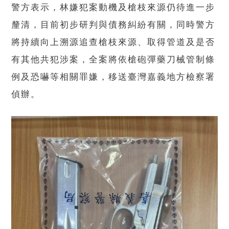
警方表示，林嫌犯案動機及槍枝來源仍待進一步
釐清，目前初步研判與債務糾紛有關，同時警方
將持續向上溯源追查槍枝來源、取得管道及是否
有其他共犯涉案，全案將依槍砲彈藥刀械管制條
例及恐嚇等相關罪嫌，移送臺灣嘉義地方檢察署
偵辦。