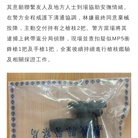
其意願聯繫友人及地方人士到場協助安撫情緒。
在警方全程戒護下溝通協調，林嫌最終同意棄械
投降，主動交付持有之槍枝2把。警方當場將其
逮捕上銬帶返分局偵辦，現場並查扣疑似MP5衝
鋒槍1把及手槍1把，全案後續持續進行槍枝鑑驗
及相關採證工作。