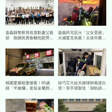
嘉義縣警察局首度歡慶父親
嘉義民宅惡火「父女受困」
節 致贈吳寶春麵包慰勞警
火滅驚見焦屍！太保市農會
察爸爸
前秘書失蹤 女兒罹難
桃園驚爆殺妻慘案！85歲
徐巧芯大姑夫婿律師偷渡出
婦「半臉爛」老翁金屬拐杖
境！剪手環製造「假軌跡」
行兇 自首吐心聲：不堪長
跑了...媽也被通緝 檢起訴
期碎念
偷渡集團