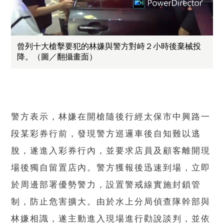
曾列十大槍擊要犯的林嫌與警方對峙２小時後棄械投
降。（圖／翻攝畫面）
警方表示，林嫌在開槍隨後行經太保市中興路一
段某彩券行前，發現警方巡邏車後自知難以逃
脫，遂進入彩券行內，並要求店員及顧客離開現
場後獨自留置店內。警方獲報後迅速到場，立即
於周邊部署優勢警力，設置警戒線實施封鎖管
制，防止危害擴大。由於水上分局偵查隊幹部與
林嫌相識，遂主動進入現場進行勸說談判，並依