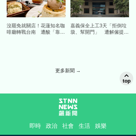
沒罷免就關店！花蓮知名咖
嘉義保全上工3天「拒倒垃
啡廳轉戰台南 遭酸「靠補
圾、幫開門」 遭解僱提告
助造謠」怒提告
結果曝光
更多新聞 →
top
即時
政治
社會
生活
娛樂