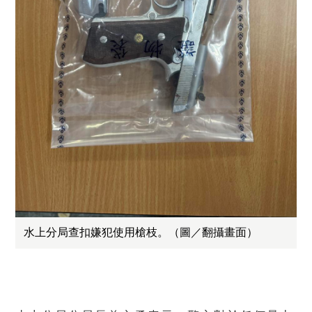
水上分局查扣嫌犯使用槍枝。（圖／翻攝畫面）