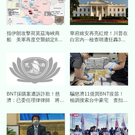
指伊朗攻擊荷莫茲海峽商
華府維安再亮紅燈！川普在
船 美軍再度空襲鎖定80
白宮內⋯檢查哨遭狂轟30
個目標
槍 嫌犯駁火被擊斃
BNT採購案遭訴詐欺！慈
騙慈濟11億買BNT疫苗！
濟：已委任理律律師 將採
檢調搜索台中豪宅 查扣逾
必要措施捍衛捐款人權益
10億8千萬犯罪所得