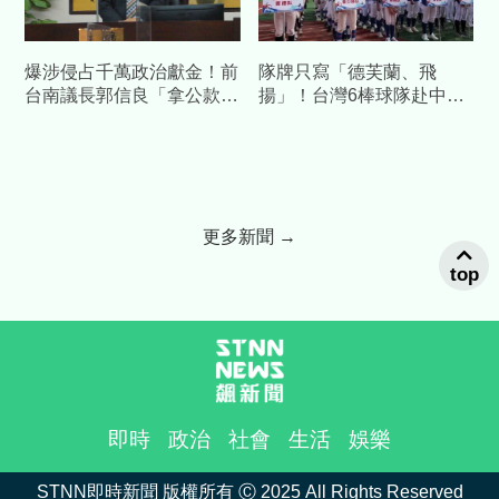
爆涉侵占千萬政治獻金！前
隊牌只寫「德芙蘭、飛
台南議長郭信良「拿公款補
揚」！台灣6棒球隊赴中交
個人債缺」 檢方起訴求重
流藏校名 陸委會發聲警告
刑
更多新聞 →
top
即時
政治
社會
生活
娛樂
STNN即時新聞 版權所有 Ⓒ 2025 All Rights Reserved