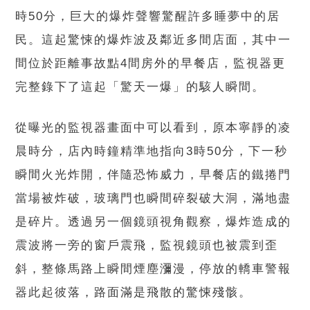
時50分，巨大的爆炸聲響驚醒許多睡夢中的居
民。這起驚悚的爆炸波及鄰近多間店面，其中一
間位於距離事故點4間房外的早餐店，監視器更
完整錄下了這起「驚天一爆」的駭人瞬間。
從曝光的監視器畫面中可以看到，原本寧靜的凌
晨時分，店內時鐘精準地指向3時50分，下一秒
瞬間火光炸開，伴隨恐怖威力，早餐店的鐵捲門
當場被炸破，玻璃門也瞬間碎裂破大洞，滿地盡
是碎片。透過另一個鏡頭視角觀察，爆炸造成的
震波將一旁的窗戶震飛，監視鏡頭也被震到歪
斜，整條馬路上瞬間煙塵瀰漫，停放的轎車警報
器此起彼落，路面滿是飛散的驚悚殘骸。