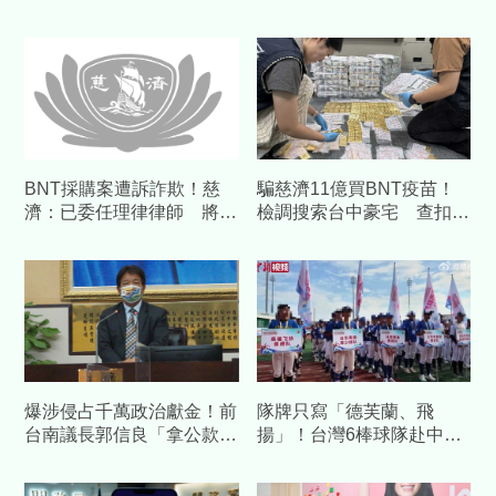
BNT採購案遭訴詐欺！慈
騙慈濟11億買BNT疫苗！
濟：已委任理律律師 將採
檢調搜索台中豪宅 查扣逾
必要措施捍衛捐款人權益
10億8千萬犯罪所得
爆涉侵占千萬政治獻金！前
隊牌只寫「德芙蘭、飛
台南議長郭信良「拿公款補
揚」！台灣6棒球隊赴中交
個人債缺」 檢方起訴求重
流藏校名 陸委會發聲警告
刑