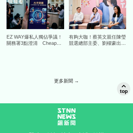
EZ WAY爆私人獨佔爭議！
有夠大咖！蔡英文親任陳瑩
關務署3點澄清 Cheap重
競選總部主委、劉櫂豪出任
砲酸：火上加油
總幹事全力布局台東
更多新聞 →
top