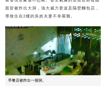
看發現景象慘不忍睹。發生氣爆的便當店前後牆
面皆被炸出大洞，強大威力更波及隔壁麵包店，
導致住在2樓的吳姓夫妻不幸罹難。
早餐店被炸出一個洞。