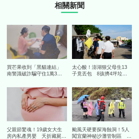
相關新聞
買芒果收到「黑貓連結」
太心酸！澎湖狠父母生13
南警識破詐騙守住1萬3千
子竟丟包 8孩擠4坪垃圾
元
屋「小孩養小孩」
父親節驚魂！19歲女大生
颱風天硬要探海蝕洞！5人
房內私產男嬰 夭折藏屍
闖宜蘭神秘沙灘管制區 海