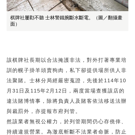
棋牌社屢勸不聽 士林警鐵腕斷水斷電。（圖／翻攝畫
面）
該棋牌社長期以合法掩護非法，對外打著專業培
訓的幌子掛羊頭賣狗肉，私下卻提供場所供人非
法聚賭。士林分局經嚴密蒐證，先後於114年10
月31日及115年2月12日，兩度當場查獲該店的
違法賭博情事，除將負責人及賭客依法移送法辦
與裁罰外，亦提報市府列管。
然該業者無視公權力，於列管期間仍心存僥倖、
持續違規營業。為澈底斬斷不法業者命脈，防止