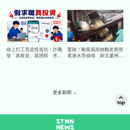
「陣陣異味散出」母陪同自
巡當場攔查開罰
首
線上打工竟是投資坑！詐團
驚險！颱風風雨掀翻老舊雨
發「真薪資」當誘餌 求職
遮連水塔崩塌 新北蘆洲5
反被騙走50萬！
車慘遭重壓
更多新聞 →
top