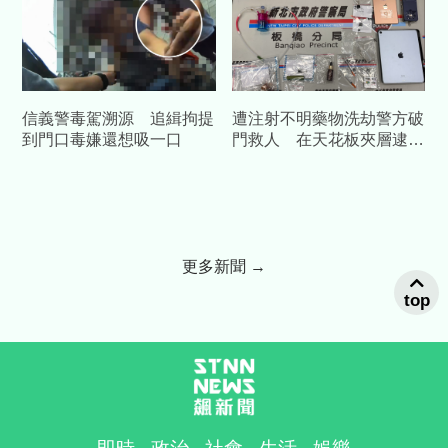
信義警毒駕溯源 追緝拘提
遭注射不明藥物洗劫警方破
到門口毒嫌還想吸一口
門救人 在天花板夾層逮嫌
犯並查獲毒品
更多新聞 →
top