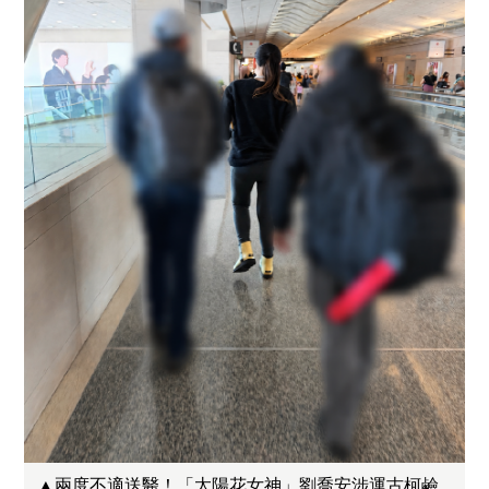
▲兩度不適送醫！「太陽花女神」劉喬安涉運古柯鹼