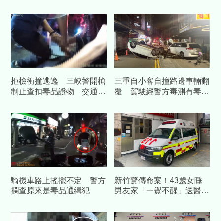
拒檢衝撞逃逸 三峽警開槍
三重自小客自撞路邊車輛翻
制止查扣毒品證物 交通違
覆 駕駛經警方毒測有毒品
規最高開罰20萬
反應送辦
騎機車路上搖擺不定 警方
新竹驚傳命案！43歲女睡
攔查原來是毒品通緝犯
男友家「一覺不醒」送醫
亡 6天前才驗傷…他涉傷
害致死遭聲押