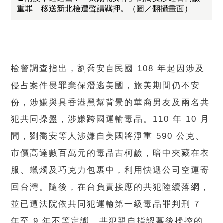
重罪 移送新北檢遭聲請羈押。（圖／翻攝畫面）
檢警調查指出，劉喬安自民國 108 年起因涉及
侵占案件畏罪棄保潛逃美國，旅美期間仍不安
份，涉嫌與具香港黑幫背景的華裔男友及兩名共
犯共同操盤，涉嫌跨國運輸毒品。110 年 10 月
間，劉喬安等人涉嫌自美國將淨重 590 公克、
市價高達數百萬元的毒品古柯鹼，暗中夾藏在衣
服、蠟燭及巧克力包裹中，利用快遞公司空運寄
回台灣。隨後，在台負責接應的共犯陸續落網，
並已遭法院依共同犯運輸第一級毒品罪判刑 7
年至 9 年不等定讞，共犯親自指認幕後操控的