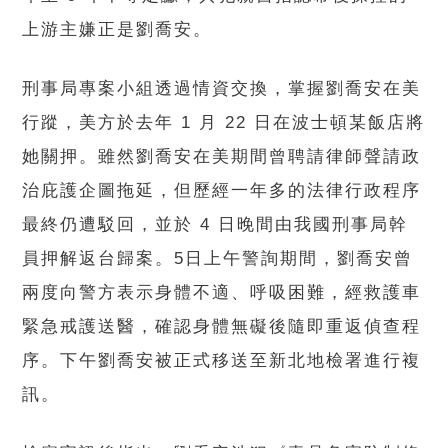
上游主嫌正是劉喬安。
刑事局專案小組透過情資交換，掌握劉喬安在美
行蹤，美方於去年 1 月 22 日在波士頓某飯店將
她關押。雖然劉喬安在美期間曾聘請律師聲請政
治庇護企圖拖延，但歷經一年多的法律行政程序
最終仍遭駁回，並於 4 日晚間由我國刑事局幹
員押解返台歸案。5日上午警詢期間，劉喬安曾
兩度向警方表示身體不適、呼吸困難，經救護車
緊急戒護送醫，確認身體無礙後隨即重返偵查程
序。下午劉喬安被正式移送至新北地檢署進行複
訊。