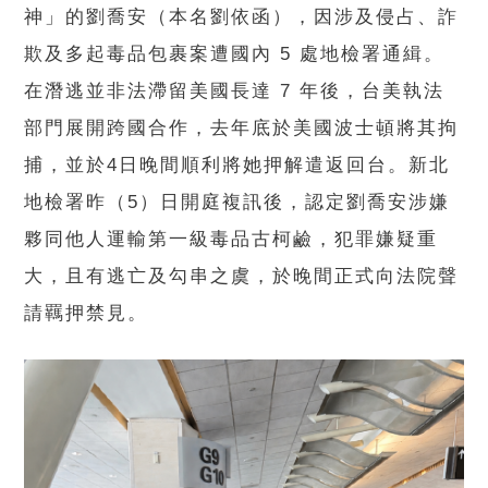
神」的劉喬安（本名劉依函），因涉及侵占、詐
欺及多起毒品包裹案遭國內 5 處地檢署通緝。
在潛逃並非法滯留美國長達 7 年後，台美執法
部門展開跨國合作，去年底於美國波士頓將其拘
捕，並於4日晚間順利將她押解遣返回台。新北
地檢署昨（5）日開庭複訊後，認定劉喬安涉嫌
夥同他人運輸第一級毒品古柯鹼，犯罪嫌疑重
大，且有逃亡及勾串之虞，於晚間正式向法院聲
請羈押禁見。