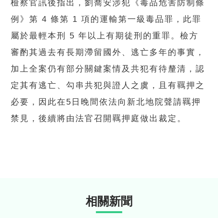
檢察官訊後指出，劉喬安涉犯《毒品危害防制條
例》第 4 條第 1 項的運輸第一級毒品罪，此罪
屬於最輕本刑 5 年以上有期徒刑的重罪。檢方
審酌其過去有長期滯留國外、逃亡多年的事實，
加上全案仍有部分關鍵案情及共犯有待釐清，認
定其有逃亡、勾串共犯與證人之虞，且有羈押之
必要，因此在5日晚間依法向新北地院聲請羈押
禁見，後續將由法官召開羈押庭做出裁定。
相關新聞