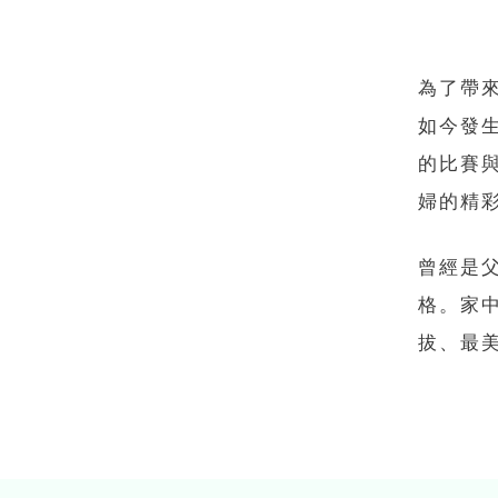
為了帶
如今發
的比賽
婦的精
曾經是
格。家
拔、最