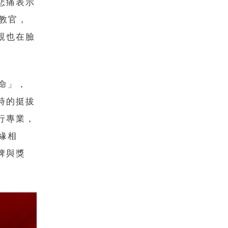
悲痛表示
當教官，
親也在臉
命」，
時的挺拔
行專業，
緣相
牌與獎