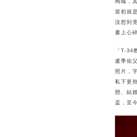
殉職，
當初就
沒想到
書上心
「T-3
盧季佑
照片，
私下更
戀、結
盃，至