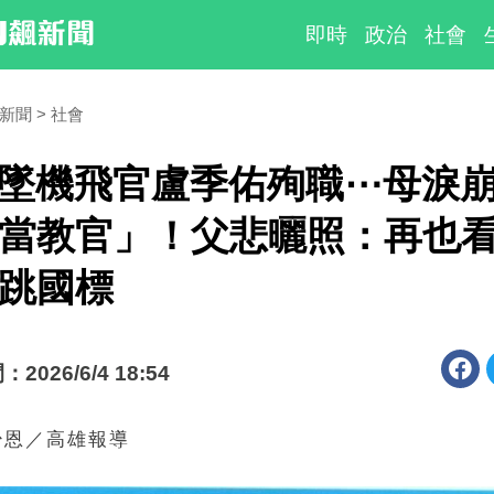
即時
政治
社會
時新聞
社會
34墜機飛官盧季佑殉職⋯母淚
當教官」！父悲曬照：再也
跳國標
026/6/4 18:54
少恩／高雄報導