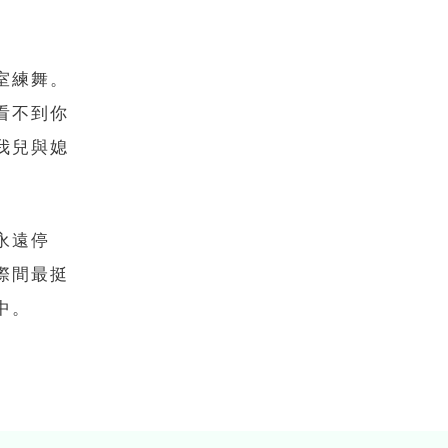
室練舞。
看不到你
我兒與媳
永遠停
際間最挺
中。