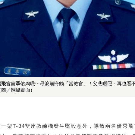
4墜機飛官盧季佑殉職⋯母淚崩悔勸「當教官」！父悲曬照：再也看
（圖／翻攝畫面）
一架T-34雙座教練機發生墜毀意外，導致兩名優秀飛