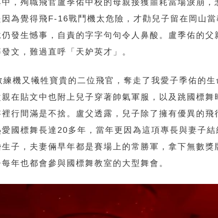
其中，殉職飛官盧季佑中校的母親接獲噩耗當場淚崩，
是因為覺得飛F-16戰鬥機太危險，才勸兒子留在岡山
竟仍發生憾事，自責的字字句句令人鼻酸。盧季佑的父
碎發文，難過直呼「天妒英才」。
4教練機又犧牲寶貴的二位飛官，奪走了我愛子季佑的生
父親在貼文中也附上兒子穿著帥氣軍服，以及跳國標舞
字裡行間滿是不捨。盧父透露，兒子除了擁有優異的飛
熱愛國標舞長達20多年，當年更因為這項專長與妻子結
婚生子，夫妻倆早年都是賽場上的常勝軍，拿下無數獎
今每年也都會參與國標舞教室的大型舞會。