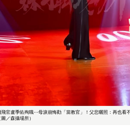
4墜機飛官盧季佑殉職⋯母淚崩悔勸「當教官」！父悲曬照：再也看
（圖／森攝場所）