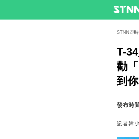
STNN即
T-
勸「
到你
發布時間：2
記者韓