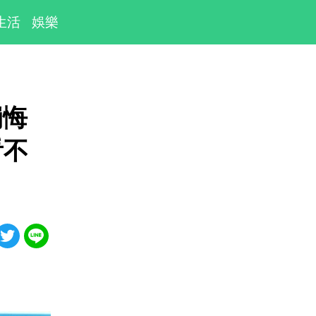
生活
娛樂
崩悔
看不