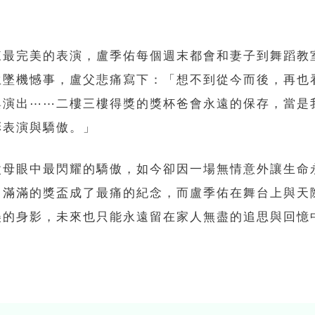
來最完美的表演，盧季佑每個週末都會和妻子到舞蹈教
生墜機憾事，盧父悲痛寫下：「想不到從今而後，再也
與演出⋯⋯二樓三樓得獎的獎杯爸會永遠的保存，當是
彩表演與驕傲。」
父母眼中最閃耀的驕傲，如今卻因一場無情意外讓生命
中滿滿的獎盃成了最痛的紀念，而盧季佑在舞台上與天
美的身影，未來也只能永遠留在家人無盡的追思與回憶