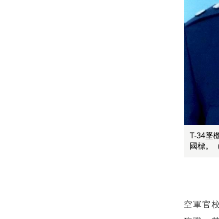
T-3
國標。
空軍官校