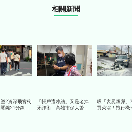
相關新聞
練機墜2資深飛官殉
「帳戶遭凍結」又是老掉
吸「喪屍煙彈」
曝關鍵21分鐘
牙詐術 高雄市保大警一
買菜翁！拖行機車
認屍：以子為榮
句話點醒婦人保住積蓄
起火 兒悲憤喊