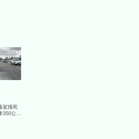
毒駕撞死
350公尺
：應鞭刑