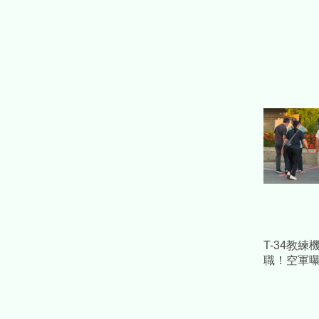
T-34教
職！空軍
家屬悲慟