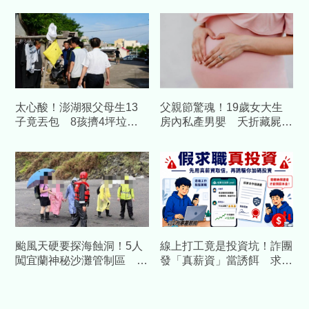
太心酸！澎湖狠父母生13
父親節驚魂！19歲女大生
子竟丟包 8孩擠4坪垃圾
房內私產男嬰 夭折藏屍
屋「小孩養小孩」
「陣陣異味散出」母陪同自
首
颱風天硬要探海蝕洞！5人
線上打工竟是投資坑！詐團
闖宜蘭神秘沙灘管制區 海
發「真薪資」當誘餌 求職
巡當場攔查開罰
反被騙走50萬！