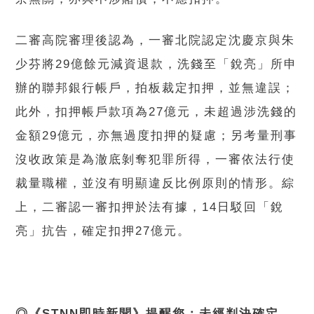
二審高院審理後認為，一審北院認定沈慶京與朱
少芬將29億餘元減資退款，洗錢至「銳亮」所申
辦的聯邦銀行帳戶，拍板裁定扣押，並無違誤；
此外，扣押帳戶款項為27億元，未超過涉洗錢的
金額29億元，亦無過度扣押的疑慮；另考量刑事
沒收政策是為澈底剝奪犯罪所得，一審依法行使
裁量職權，並沒有明顯違反比例原則的情形。綜
上，二審認一審扣押於法有據，14日駁回「銳
亮」抗告，確定扣押27億元。
◎《STNN即時新聞》提醒您：未經判決確定