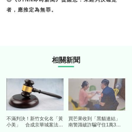
者，應推定為無罪。
相關新聞
不滿判決！新竹女化名「黃
買芒果收到「黑貓連結」
小美」 合成京華城案法官
南警識破詐騙守住1萬3千
照喊：以命償命 下場慘了
元