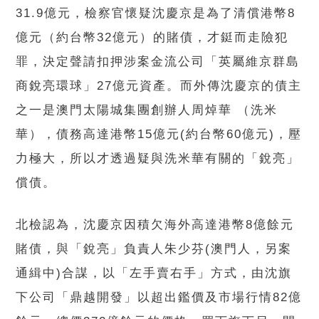
31.9億元，檢察官懷疑沈慶京是為了清償港幣8
億元（約台幣32億元）的賭債，才鋌而走險犯
罪，決定聲請扣押涉案金流公司「英屬維京群島
商銳亮環球」27億元資產。而外傳沈慶京的債主
之一是澳門太陽城集團創辦人周焯華 （洗米
華），債務高達港幣15億元(約台幣60億元)，壓
力極大，所以才透過疑與洗米華有關的「銳亮」
償債。
北檢認為，沈慶京因積欠海外高達港幣8億餘元
賭債，與「銳亮」負責人朱少芬(澳門人，另案
通緝中)合謀，以「左手賣右手」方式，由沈旗
下公司「鼎越開發」以超出鑑價及市場行情82億