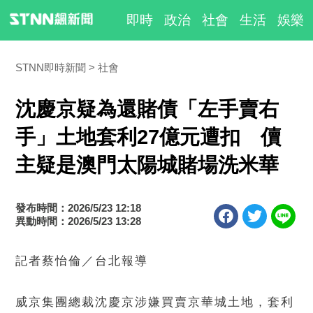
即時
政治
社會
生活
娛樂
STNN即時新聞
社會
沈慶京疑為還賭債「左手賣右
手」土地套利27億元遭扣 儥
主疑是澳門太陽城賭場洗米華
發布時間：2026/5/23 12:18
異動時間：2026/5/23 13:28
記者蔡怡倫／台北報導
威京集團總裁沈慶京涉嫌買賣京華城土地，套利