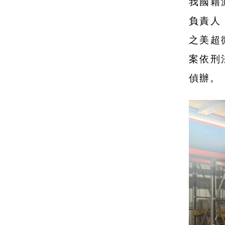
我國籍
負責人
之美超
案依刑
偵辦。