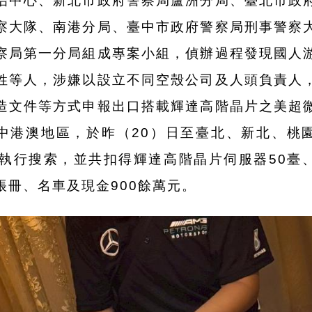
治中心、新北市政府警察局蘆洲分局、臺北市政
察大隊、南港分局、臺中市政府警察局刑事警察
察局第一分局組成專案小組，偵辦過程發現國人
姓等人，涉嫌以設立不同空殼公司及人頭負責人
造文件等方式申報出口搭載輝達高階晶片之美超
中港澳地區，於昨（20）日至臺北、新北、桃
處執行搜索，並共扣得輝達高階晶片伺服器50臺
帳冊、名車及現金900餘萬元。