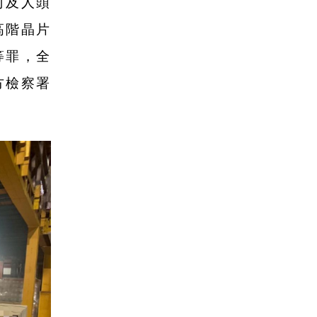
司及人頭
高階晶片
等罪，全
方檢察署