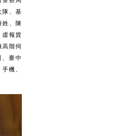
府警察局
大隊、基
游姓、陳
，虛報貨
微高階伺
園、臺中
、手機、