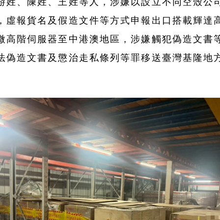
游姓、陳姓、王姓等人，涉嫌以設立不同空殼公
，虛報貨名及假造文件等方式申報出口搭載輝達
微高階伺服器至中港澳地區，涉嫌觸犯偽造文書
法偽造文書及懲治走私條列等罪移送臺灣基隆地