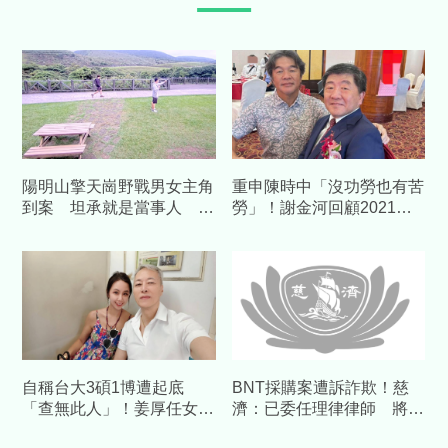
陽明山擎天崗野戰男女主角
重申陳時中「沒功勞也有苦
到案 坦承就是當事人 不
勞」！謝金河回顧2021疫
知有鏡頭君
苗荒：有人顛倒黑白令人痛
心
自稱台大3碩1博遭起底
BNT採購案遭訴詐欺！慈
「查無此人」！姜厚任女友
濟：已委任理律律師 將採
不忍了 臉書764字長文大
必要措施捍衛捐款人權益