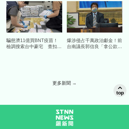
談「邏輯」反擊：接近真相
騙慈濟11億買BNT疫苗！
爆涉侵占千萬政治獻金！前
檢調搜索台中豪宅 查扣逾
台南議長郭信良「拿公款補
10億8千萬犯罪所得
個人債缺」 檢方起訴求重
刑
更多新聞 →
top