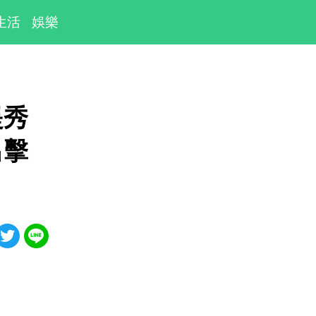
生活
娛樂
堤秀
出擊