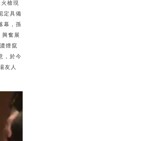
造火槍現
認定具備
落幕，孫
，興奮展
、濃煙竄
意，於今
場友人