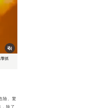
出擊抓
危險、驚
佻，除了