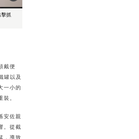
出擊抓
頭戴便
的鐵罐以及
大一小的
重裝。
孫安佐親
響。從截
猛，導致