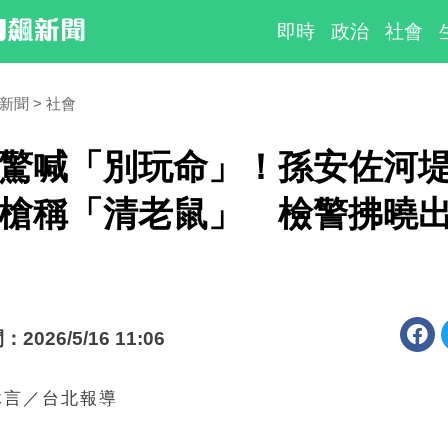
即時
政治
社會
時新聞
社會
驚喊「別玩命」！孫安佐河
槍稱「清老鼠」 檢警拂曉
026/5/16 11:06
沐言／台北報導