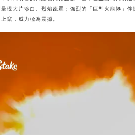
度呈現大片慘白、烈焰籠罩；強烈的「巨型火龍捲」伴
向上竄，威力極為震撼。