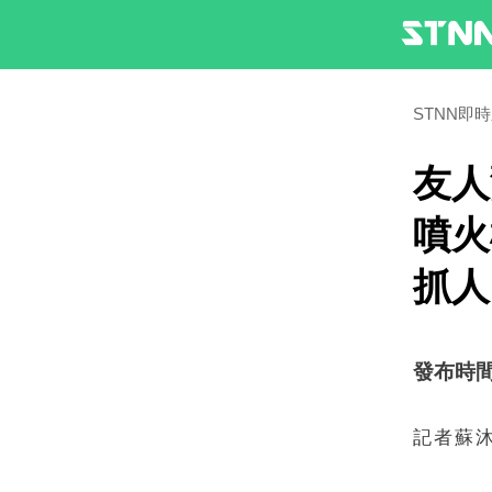
STNN即
友人
噴火
抓人
發布時間：2
記者蘇