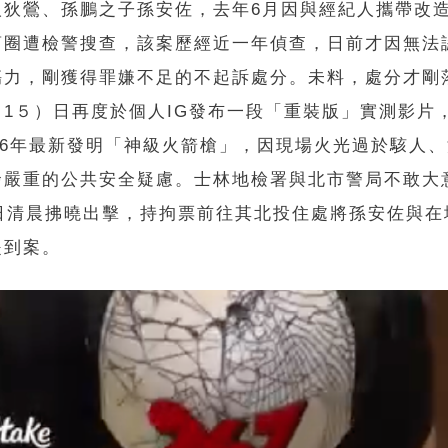
人狄鶯、孫鵬之子孫安佐，去年6月因與經紀人攜帶改
商圈遭檢警搜查，該案歷經近一年偵查，日前才因無法
傷力，剛獲得罪嫌不足的不起訴處分。未料，處分才剛
（1５）日再度於個人IG發布一段「重裝版」實測影片
026年最新發明「神級火箭槍」，因現場火光過於駭人
發嚴重的公共安全疑慮。士林地檢署與北市警局不敢大
）日清晨拂曉出擊，持拘票前往其北投住處將孫安佐與在
提到案。