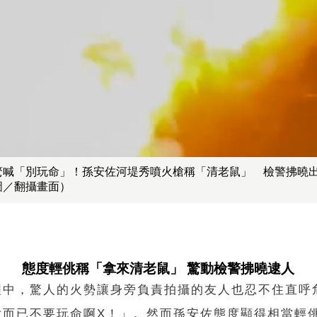
驚喊「別玩命」！孫安佐河堤秀噴火槍稱「清老鼠」 檢警拂曉
圖／翻攝畫面）
態度輕佻稱「拿來清老鼠」 驚動檢警拂曉逮人
程中，驚人的火勢讓身旁負責拍攝的友人也忍不住直呼
片而已不要玩命啊X！」。然而孫安佐態度顯得相當輕