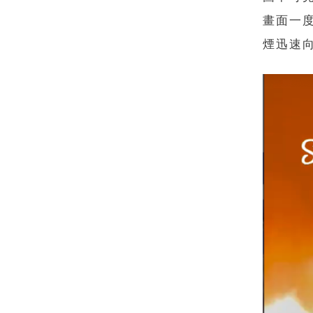
畫面一
煙迅速