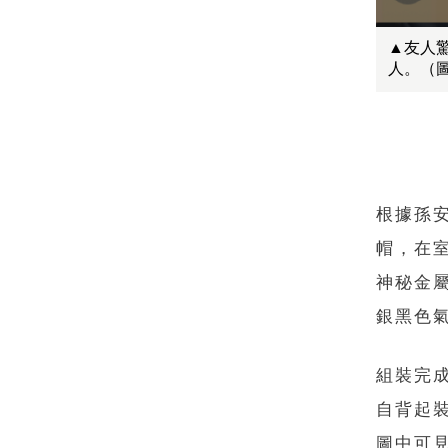
▲友人
人。（
根據孫
帽，在室
神秘金
銀黑色
組裝完
自背起
圖中可