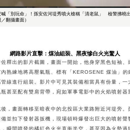
驚喊「別玩命」！孫安佐河堤秀噴火槍稱「清老鼠」 檢警拂曉
圖／翻攝畫面）
網路影片直擊：煤油組裝、黑夜慘白火光驚人
安佐釋出的影片截圖，畫面一開始，他身穿黑色短袖、
內熟練地將高壓氣瓶、標有「KEROSENE 煤油」
屬管線進行組裝。影片中可見其裝備相當具有份量，一
氣瓶甚至配有雙肩背帶，宛如軍事電影中的火焰噴射器
成後，畫面轉移至暗夜中的北投區大業路附近河堤旁。
裝備並扣下發射器扳機，現場頓時爆發出巨大的噴射聲
見，瞬間噴發的橘紅色火光直衝半空，甚至因為火勢過