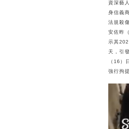
資深藝
身信義
法規殺
安佐昨
示其2
天，引
（16
強行拘