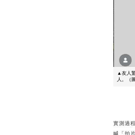
▲友人
人。（
實測過
喊「拍