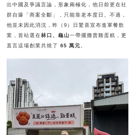
出中國及爭議言論，形象兩極化，他日前更在社
群自爆「商案全斷」，只能靠老本度日。不過，
他並未因此消沈，昨（9）日驚喜宣布進軍餐飲
業，首站選在
林口、龜山
一帶擺攤賣雞蛋糕，更
直言這場創業共燒了
65 萬元
。