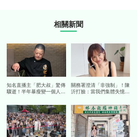
相關新聞
知名直播主「肥大叔」驚傳
關務署澄清「非強制」！陳
驟逝！半年暴瘦變一個人
沂打臉：當我們集體失憶？
才宣布休播…粉專證實離世
再嗆：馬英九時代早被罵慘
噩耗