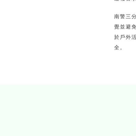
南警三
覺並避免
於戶外
全。