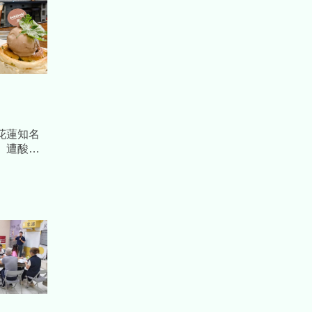
花蓮知名
 遭酸
怒提告