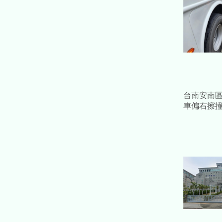
台南安南
車偏右擦
噴進捐血