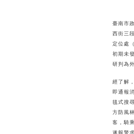
臺南市政
西街三
定位處
初期未
研判為
經了解
即通報
毯式搜尋
方防風
客，騎乘
遂報警