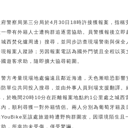
府警察局第三分局於4月30日18時許接獲報案，指稱
段一帶有外籍人士遭狗群追逐需協助。員警獲報後立即
（城西焚化爐周邊）搜尋，並同步訪查現場警衛與保全
發現報案人蹤跡；另因報案電話為國外門號且全程以英
外國遊客求助，隨即擴大協尋範圍。
，警方考量現場地處偏遠且鄰近海邊，天色漸暗恐影響
消防單位共同投入搜尋，並由外事人員到場支援翻譯。
，於晚間20時10分在距離報案地點約1公里處之城西
林內，順利尋獲一對外籍情侶。兩人分別為葡萄牙籍及
YouBike至該處旅遊時遭野狗群圍攻，因環境陌生且
求助，所幸均未受傷，僅受驚嚇。