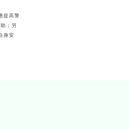
應提高警
求助；另
自身安