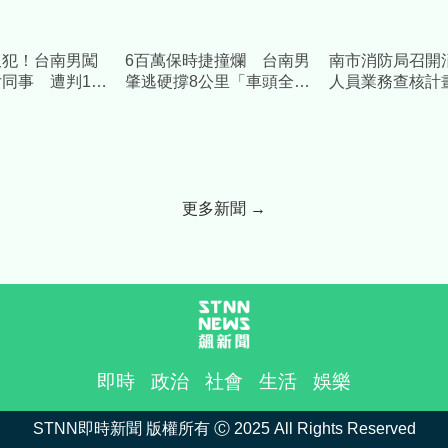
又犯！台南男闖
6百萬保時捷撞爛 台南男
南市消防局召開
同事 遭判10
肇逃硬撐8公里「車頭全
人員業務查核計
萬
毀」落網
會 強化執業管
消防安全品質
更多新聞 →
即時
政治
社會
生活
娛樂
STNN即時新聞 版權所有 Ⓒ 2025 All Rights Reserved