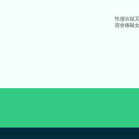
性侵出獄
宿舍痛毆女
年、賠百