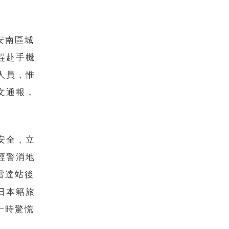
安南區城
趕赴手機
人員，惟
文通報，
安全，立
經警消地
雷達站後
日本籍旅
一時驚慌