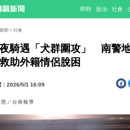
即時
政治
社會
時新聞
社會
夜騎遇「犬群圍攻」 南警
救助外籍情侶脫困
026/5/1 16:09
少恩／台南報導