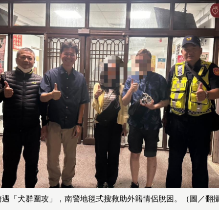
騎遇「犬群圍攻」，南警地毯式搜救助外籍情侶脫困。（圖／翻