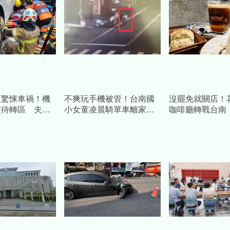
區驚悚車禍！機
不爽玩手機被管！台南國
沒罷免就關店！
撞待轉區 夫妻
小女童凌晨騎單車離家
咖啡廳轉戰台南
車底
父母醒來傻眼：人不見了
「靠補助造謠」