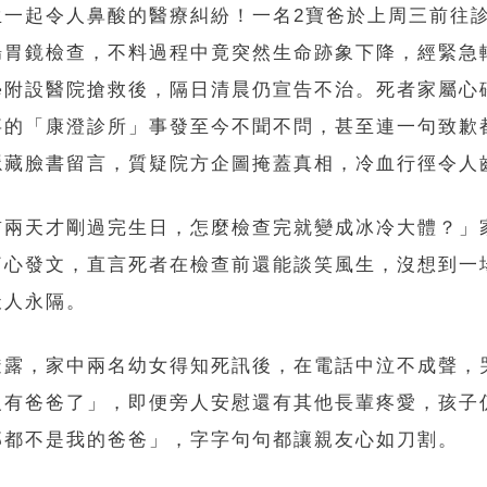
生一起令人鼻酸的醫療糾紛！一名2寶爸於上周三前往
腸胃鏡檢查，不料過程中竟突然生命跡象下降，經緊急
學附設醫院搶救後，隔日清晨仍宣告不治。死者家屬心
事的「康澄診所」事發至今不聞不問，甚至連一句致歉
隱藏臉書留言，質疑院方企圖掩蓋真相，冷血行徑令人
前兩天才剛過完生日，怎麼檢查完就變成冰冷大體？」
痛心發文，直言死者在檢查前還能談笑風生，沒想到一
天人永隔。
透露，家中兩名幼女得知死訊後，在電話中泣不成聲，
沒有爸爸了」，即便旁人安慰還有其他長輩疼愛，孩子
那都不是我的爸爸」，字字句句都讓親友心如刀割。