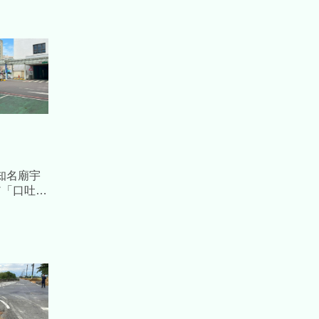
知名廟宇
翁「口吐白