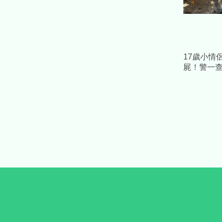
17歲小情
屍！警一
醉 父：