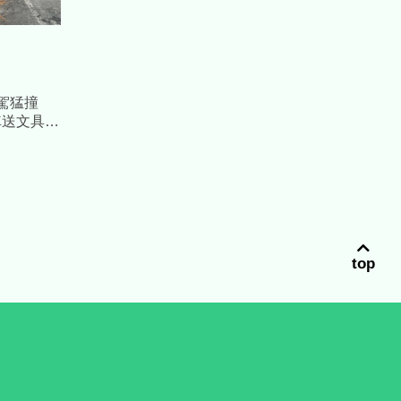
毒駕猛撞
車送文具」
top