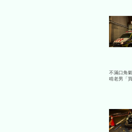
不滿口角氣
啃老男「買
父」 母震
樣