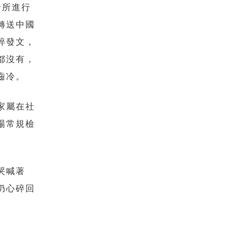
診所進行
轉送中國
碎發文，
都沒有，
齒冷。
家屬在社
場常規檢
哭喊著
仍心碎回