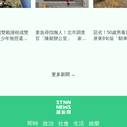
侶雙載撞樹成雙
妻急尋找嘸人！北市調查
惡劣！50歲男
查少年無照還泥
官「陳屍辦公室」 家
屏東8旬翁「騎
去年才送走他哥
屬：以為還在加班
魂斷路口
更多新聞 →
即時
政治
社會
生活
娛樂