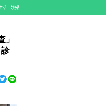
生活
娛樂
查」
 診