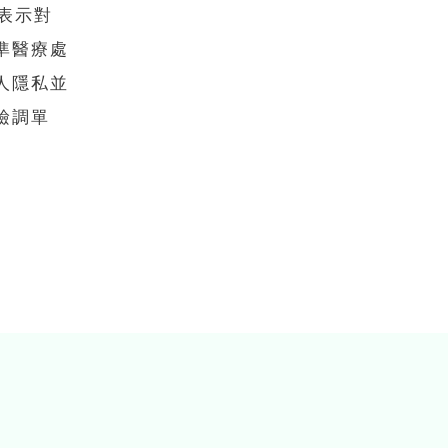
表示對
準醫療處
人隱私並
檢調單