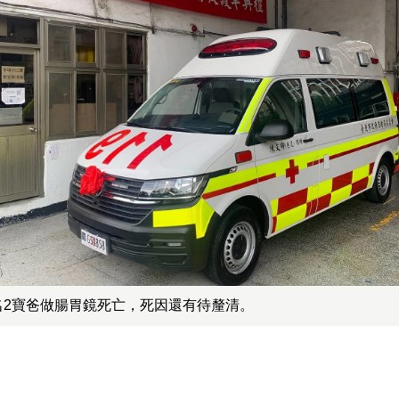
名2寶爸做腸胃鏡死亡，死因還有待釐清。