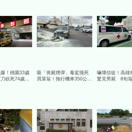
爆！桃園33歲
吸「喪屍煙彈」毒駕撞死
嚇壞信徒！高雄
刀砍死74歲老
買菜翁！拖行機車350公尺
驚見男屍 8旬
驚：沒想到會這
起火 兒悲憤喊：應鞭刑
沫」倒公廁外