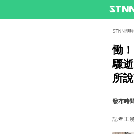
STNN即
慟！
驟逝
所說
發布時間：2
記者王