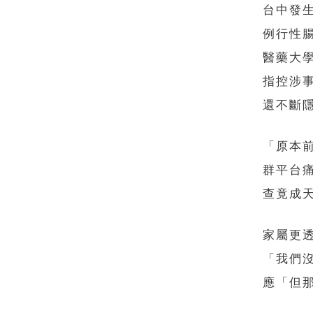
台中發
例行性
醫藥大
指控涉
還不斷
「原本
群平台
查竟成
家屬更
「我們
應「但