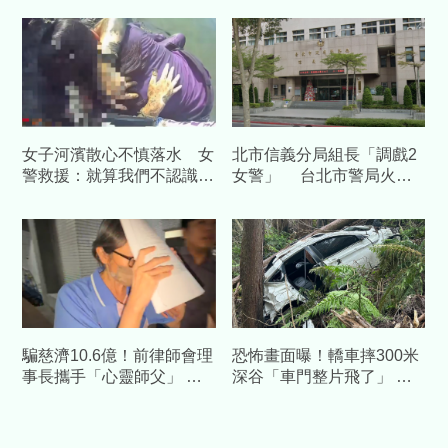
女子河濱散心不慎落水 女
北市信義分局組長「調戲2
警救援：就算我們不認識
女警」 台北市警局火速
我也會跳下來幫妳
拔官調職
騙慈濟10.6億！前律師會理
恐怖畫面曝！轎車摔300米
事長攜手「心靈師父」 天
深谷「車門整片飛了」 割
空樹豪宅藏金庫 3主謀裁定
草工人驚見男屍慘成白骨
續押