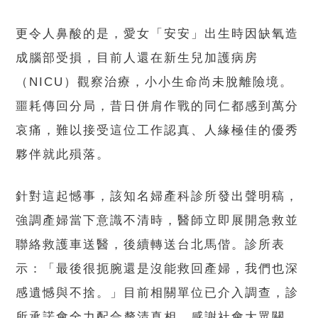
更令人鼻酸的是，愛女「安安」出生時因缺氧造
成腦部受損，目前人還在新生兒加護病房
（NICU）觀察治療，小小生命尚未脫離險境。
噩耗傳回分局，昔日併肩作戰的同仁都感到萬分
哀痛，難以接受這位工作認真、人緣極佳的優秀
夥伴就此殞落。
針對這起憾事，該知名婦產科診所發出聲明稿，
強調產婦當下意識不清時，醫師立即展開急救並
聯絡救護車送醫，後續轉送台北馬偕。診所表
示：「最後很扼腕還是沒能救回產婦，我們也深
感遺憾與不捨。」目前相關單位已介入調查，診
所承諾會全力配合釐清真相，感謝社會大眾關