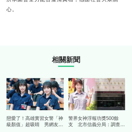
心。
相關新聞
戀愛了！高雄實習女警「神
警界女神浮報功獎500餘
級顏值」超吸睛 男網友：
支 北市信義分局：調查後
好想被開單
將撤銷相關獎勵