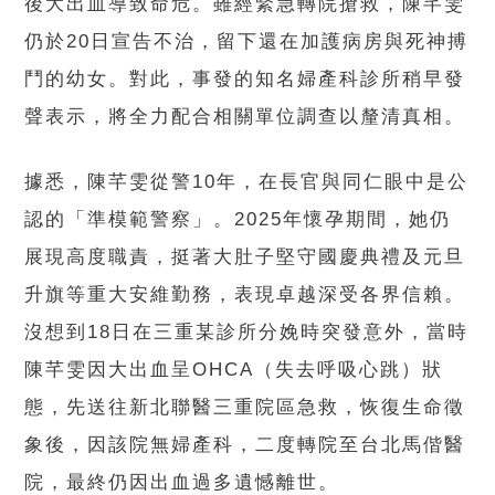
後大出血導致命危。雖經緊急轉院搶救，陳芊雯
仍於20日宣告不治，留下還在加護病房與死神搏
鬥的幼女。對此，事發的知名婦產科診所稍早發
聲表示，將全力配合相關單位調查以釐清真相。
據悉，陳芊雯從警10年，在長官與同仁眼中是公
認的「準模範警察」。2025年懷孕期間，她仍
展現高度職責，挺著大肚子堅守國慶典禮及元旦
升旗等重大安維勤務，表現卓越深受各界信賴。
沒想到18日在三重某診所分娩時突發意外，當時
陳芊雯因大出血呈OHCA（失去呼吸心跳）狀
態，先送往新北聯醫三重院區急救，恢復生命徵
象後，因該院無婦產科，二度轉院至台北馬偕醫
院，最終仍因出血過多遺憾離世。