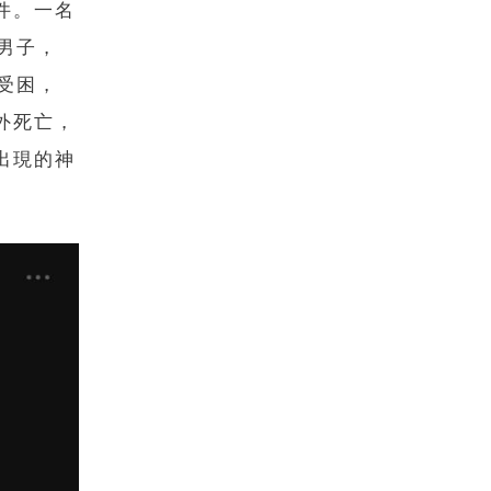
件。一名
男子，
受困，
外死亡，
出現的神