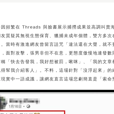
因頻繁在 Threads 與臉書展示捕撈成果並高調叫賣
網友質疑其無視生態保育、獵捕未成年個體，雙方多次
角。當時有激進網友曾留言詛咒「違法還在大聲，就不
」，面對攻擊，張男非但不在意，更態度傲慢地連發數
謔稱「快去告發我，我好想被罰，啾咪」、「我的文章都
記得幫我介紹客人」。不料，這場針對「沒浮起來」的
在現實中一語成讖，讓網友直言這場悲劇簡直是「索命