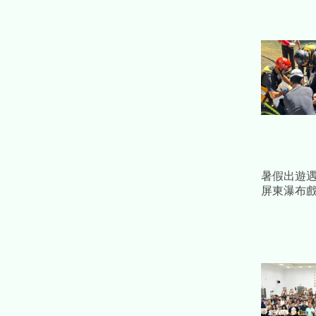
暑假出遊遇
屏東瀑布戲
斃母崩潰