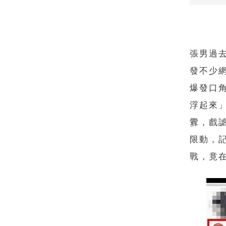
張男過去
發不少
爆發口
浮起來
釁，戲
限動，
戰，竟