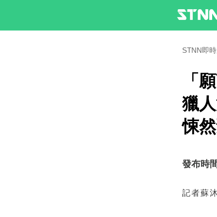
STNN即
「願
獵人
悚然
發布時間：2
記者蘇