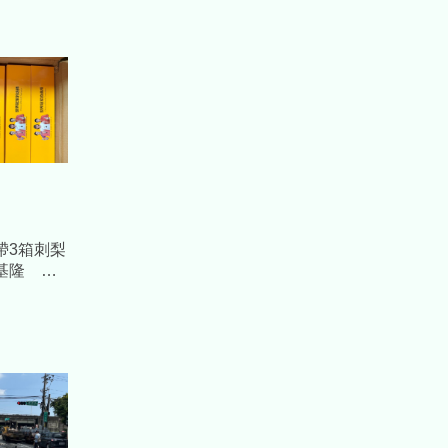
帶3箱刺梨
基隆 海