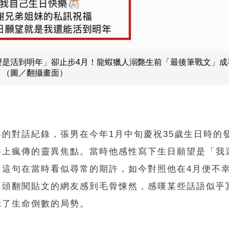
望是活到明年」卻止步4月！龍蝦獵人溺斃生前「最後筆戰文」成
。（圖／翻攝畫面）
爆的對話紀錄，張男在今年1月中旬慶祝35歲生日時的
路上瘋傳的靈異焦點。當時他感性寫下生日願望是「我
，這句在當時看似尋常的期許，如今對照他在4月便不
回頭翻閱貼文的網友感到毛骨悚然，感嘆某些話語似乎
示了生命倒數的局勢。