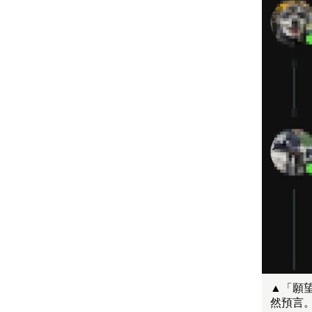
▲「願
然預言