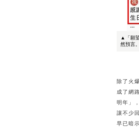
▲「願
然預言
除了火
成了網
明年」
讓不少
早已暗