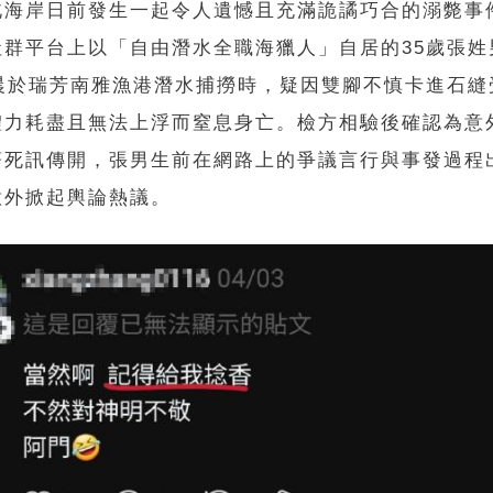
北海岸日前發生一起令人遺憾且充滿詭譎巧合的溺斃事
社群平台上以「自由潛水全職海獵人」自居的35歲張姓
凌晨於瑞芳南雅漁港潛水捕撈時，疑因雙腳不慎卡進石縫
體力耗盡且無法上浮而窒息身亡。檢方相驗後確認為意
著死訊傳開，張男生前在網路上的爭議言行與事發過程
意外掀起輿論熱議。