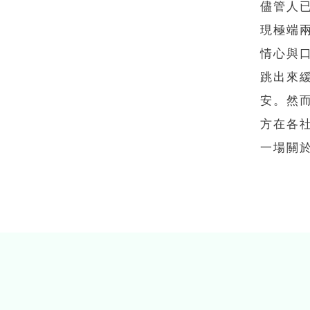
儘管人
現極端
情心與
跳出來
安。然
方在各
一場關