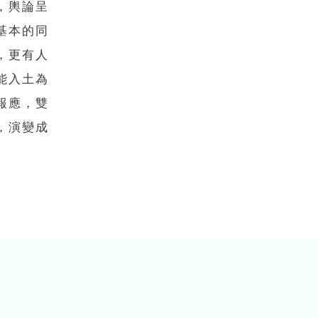
，輿論呈
基本的同
，更有人
能入土為
報應，雙
，演變成