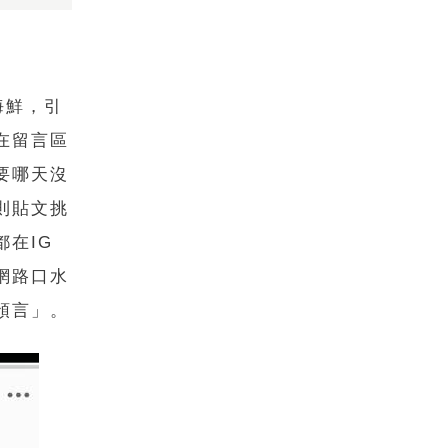
海鮮，引
在留言區
要哪天沒
則貼文挑
在IG
網路口水
預言」。