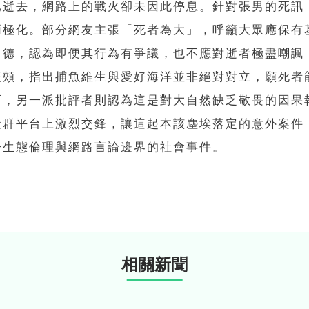
已逝去，網路上的戰火卻未因此停息。針對張男的死訊
兩極化。部分網友主張「死者為大」，呼籲大眾應保有
口德，認為即便其行為有爭議，也不應對逝者極盡嘲諷
緩頰，指出捕魚維生與愛好海洋並非絕對對立，願死者
而，另一派批評者則認為這是對大自然缺乏敬畏的因果
社群平台上激烈交鋒，讓這起本該塵埃落定的意外案件
於生態倫理與網路言論邊界的社會事件。
相關新聞