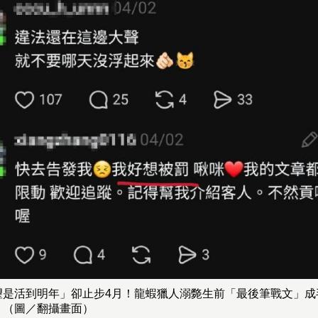
望是活到明年」卻止步4月！龍蝦獵人溺斃生前「最後筆戰文」成
。（圖／翻攝畫面）