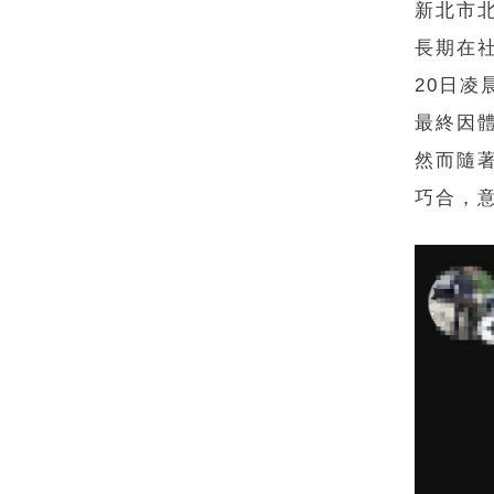
新北市
長期在
20日
最終因
然而隨
巧合，