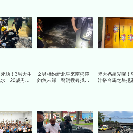
死劫！3男大生
２男相約新北烏來南勢溪
陸大媽超愛喝！
水 20歲男溺
釣魚未歸 警消搜尋找到2
汁搭台馬之星抵
人已溺斃
巡查扣504包