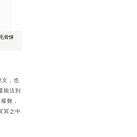
毛骨悚
發文，也
還能活到
幸罹難，
冥冥之中