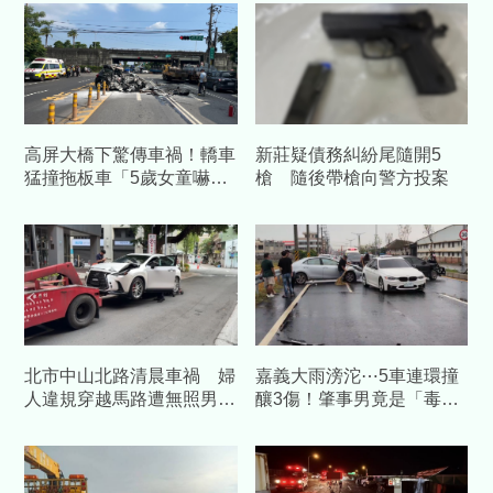
高屏大橋下驚傳車禍！轎車
新莊疑債務糾紛尾隨開5
猛撞拖板車「5歲女童嚇
槍 隨後帶槍向警方投案
哭」 3人受傷急送醫
北市中山北路清晨車禍 婦
嘉義大雨滂沱⋯5車連環撞
人違規穿越馬路遭無照男駕
釀3傷！肇事男竟是「毒
車撞死
駕」當場遭逮