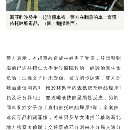
新莊昨晚發生一起追撞車禍，警方在翻覆的車上查獲
依托咪酯毒品。（圖／翻攝畫面）
警方表示，本起事故造成林姓男子受傷，於員警到
場前已送往輔仁大學附設醫院救治，經診治無生命
危險；汪姓女子則未受傷。警方初步調查，雙方駕
駛酒測值均為
，惟於林男車內查獲依托咪酯煙彈
0
1
顆及吸食器
組，並經唾液快篩呈陽性反應，另於
1
同車黎姓女子身上查扣依托咪酯煙彈
顆，全案依
3
違反毒品相關罪嫌，將林男及黎女逮捕並移送新北
地方檢察署偵辦；交通事故部分則由本分局交通分