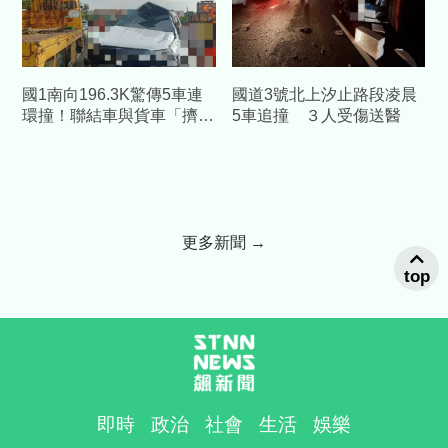
國1南向196.3K驚傳5車連
國道3號北上汐止路段凌晨
環撞！聯結車與貨車「擠成
5車追撞 ３人受傷送醫
一團」釀2傷
更多新聞 →
top
即時
政治
社會
生活
娛樂