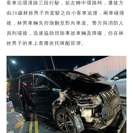
客車沿環漢路三段行駛，欲左轉中環路時，遭後方
由
歲林姓男子所駕駛之自小客車追撞，兩車碰撞
20
後，林男車輛失控側翻至對向車道。警方與消防人
員到場後，迅速協助排除事故車輛及障礙，但在林
姓男子的車上查獲依托咪酯菸彈。