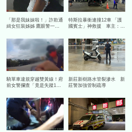
「那是我妹妹啦！」詐欺通
特斯拉暴衝連撞12車 「護
緝女狂裝姊姊 鷹眼警一句
國賓士」神救援 車主：幸
靈魂拷問秒認栽
好撞到我的車
騎單車違規穿越雙黃線！府
新莊新樹路水管裂滲水 新
前女警攔查「竟是失蹤1年
莊警加強管制疏導
人口」