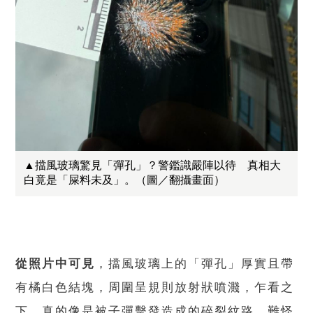
▲擋風玻璃驚見「彈孔」？警鑑識嚴陣以待 真相大
白竟是「屎料未及」。（圖／翻攝畫面）
從照片中可見
，擋風玻璃上的「彈孔」厚實且帶
有橘白色結塊，周圍呈規則放射狀噴濺，乍看之
下，真的像是被子彈擊發造成的碎裂紋路，難怪