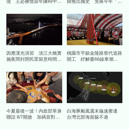
億 王必勝憶當年陳時中睿
婦無出國史 竟罹今年「首
智
例本土傷寒」
因應漢光演習 淡江大橋實
桃園市平鎮金陵路替代道路
施夜間封閉民眾留意時間改
開工 紓解臺66線車潮中
道
央補助1.58億元
今夏最後一波！內政部單身
白海豚颱風週末龜速擦邊
聯誼 8/7開搶 加碼首對結
台灣北部海面躲不過
婚送「1克拉鑽石對戒」