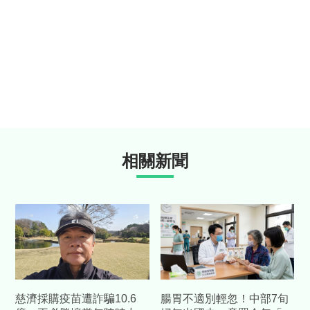
相關新聞
慈濟採購疫苗遭詐騙10.6
腸胃不適別輕忽！中部7旬