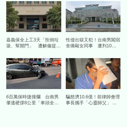
嘉義保全上工3天「拒倒垃
性侵出獄又犯！台南男闖宿
圾、幫開門」 遭解僱提告
舍痛毆女同事 遭判10
結果曝光
年、賠百萬
6百萬保時捷撞爛 台南男
騙慈濟10.6億！前律師會理
肇逃硬撐8公里「車頭全
事長攜手「心靈師父」 天
毀」落網
空樹豪宅藏金庫 3主謀裁定
續押