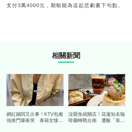
支付3萬4000元，期盼能為這起悲劇畫下句點。
相關新聞
網紅蹦闆又出事！KTV包廂
沒罷免就關店！花蓮知名咖
強推門爆衝突 泰籍女慘遭
啡廳轉戰台南 遭酸「靠補
波及「連挨5拳」提告
助造謠」怒提告