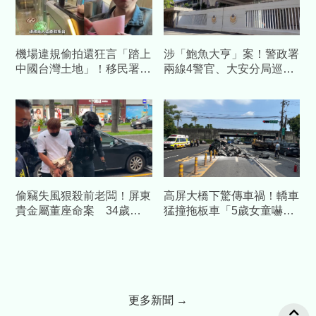
機場違規偷拍還狂言「踏上
涉「鮑魚大亨」案！警政署
中國台灣土地」！移民署開
兩線4警官、大安分局巡佐
鍘掌握身分管制2年
涉洩密 遭檢調搜索約談
偷竊失風狠殺前老闆！屏東
高屏大橋下驚傳車禍！轎車
貴金屬董座命案 34歲前
猛撞拖板車「5歲女童嚇
員工遭收押禁見
哭」 3人受傷急送醫
更多新聞 →