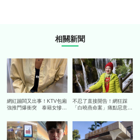
相關新聞
網紅蹦闆又出事！KTV包廂
不忍了直接開告！網狂踩
強推門爆衝突 泰籍女慘遭
「白曉燕命案」痛點惡意抹
波及「連挨5拳」提告
黑 白冰冰怒：「有幾個告
幾個」