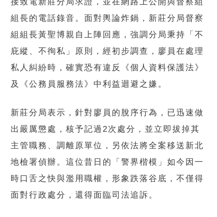
接致電新莊分局求證，並在網路上公開與督察組
組長的電話錄音。面對輿論炸鍋，新莊分局督察
組組長黃聖博親自上陣回應，強調分局秉持「不
庇縱、不徇私」原則，經初步調查，廖員在處理
私人糾紛時，確實恐有違反《個人資料保護法》
及《公務員服務法》中利益迴避之嫌。
新莊分局表示，針對廖員的脫序行為，已迅速做
出嚴厲懲處，核予記過2次處分，並立即拔掉其
主管職務、調離原單位，另依法將全案移送新北
地檢署偵辦。這位昔日的「警界楷模」如今因一
時口舌之快與濫用職權，形象跌落谷底，不僅得
面對行政處分，還得面臨司法追訴。