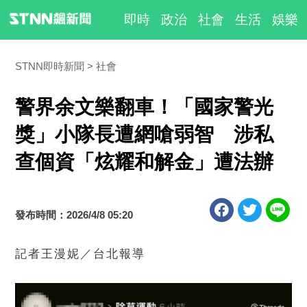
即時
政治
社會
生活
娛樂
STNN即時新聞
社會
警界余文樂翻車！「國家警光
獎」小隊長遭網嗆弱智 涉私
查個資「炫耀和解金」遭法辦
發布時間：2026/4/8 05:20
記者王漫妮／台北報導