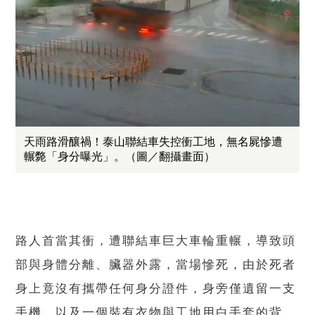
天雨路滑釀禍！泰山聯結車失控衝工地，無名屍慘遭
輾斃「身分曝光」。（圖／翻攝畫面）
路人首當其衝，遭聯結車巨大車輪重輾，導致頭
部與身體分離、臟器外露，當場慘死，由於死者
身上竟沒有攜帶任何身分證件，身旁僅遺留一支
手機，以及一個裝有衣物與工地用白手套的背