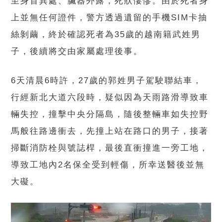
至身首異處、臟器外露，死狀悽慘。由於死者身
上並無任何證件，警方透過遺留的手機SIM卡抽
絲剝繭，終於確認死者為35歲的越南籍武姓男
子，後續將交由家屬處理後事。
6天清晨6時許，27歲的郭姓男子駕駛聯結車，
行經新北大道六段時，疑似因為天雨路滑導致車
輛失控，撞擊中央分隔島，隨後整輛車如失控野
馬般往路邊衝去，先撞上站在路口的男子，接著
掃斷消防栓與號誌桿，最後直衝撞進一旁工地，
導致工地內2名保全受到輕傷，所幸送醫後並無
大礙。