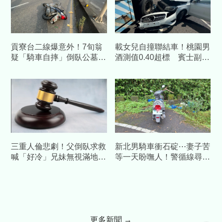
貢寮台二線爆意外！7旬翁
載女兒自撞聯結車！桃園男
疑「騎車自摔」倒臥公墓
酒測值0.40超標 賓士副駕
旁 無呼吸心跳送醫
遭「壓扁」女童驚嚇送醫
三重人倫悲劇！父倒臥求救
新北男騎車衝石碇⋯妻子苦
喊「好冷」兄妹無視滿地
等一天盼嘸人！警循線尋獲
血 瞎扯：以為是火龍果汁
已成冰冷遺體
更多新聞 →