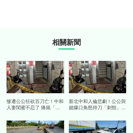
相關新聞
慘遭公公狂砍百刀亡！中和
新北中和人倫悲劇！公公與
人妻閨蜜不忍了 痛揭「渣
媳爆口角怒持刀「刺頸」
夫外遇小三、吸血全家」內
她慘叫倒血泊慘死
幕：都是惡魔